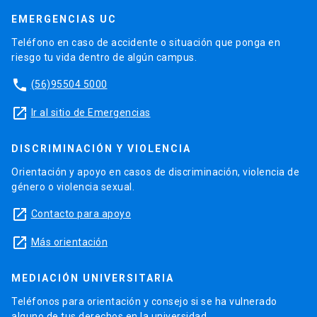
EMERGENCIAS UC
Teléfono en caso de accidente o situación que ponga en
riesgo tu vida dentro de algún campus.
phone
(56)95504 5000
launch
Ir al sitio de Emergencias
DISCRIMINACIÓN Y VIOLENCIA
Orientación y apoyo en casos de discriminación, violencia de
género o violencia sexual.
launch
Contacto para apoyo
launch
Más orientación
MEDIACIÓN UNIVERSITARIA
Teléfonos para orientación y consejo si se ha vulnerado
alguno de tus derechos en la universidad.