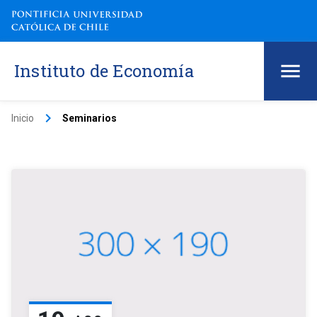
Instituto de Economía
keyboard_arrow_right
Inicio
Seminarios