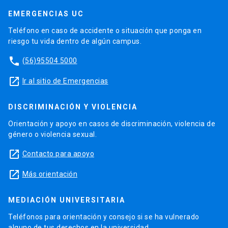
EMERGENCIAS UC
Teléfono en caso de accidente o situación que ponga en
riesgo tu vida dentro de algún campus.
phone
(56)95504 5000
launch
Ir al sitio de Emergencias
DISCRIMINACIÓN Y VIOLENCIA
Orientación y apoyo en casos de discriminación, violencia de
género o violencia sexual.
launch
Contacto para apoyo
launch
Más orientación
MEDIACIÓN UNIVERSITARIA
Teléfonos para orientación y consejo si se ha vulnerado
alguno de tus derechos en la universidad.