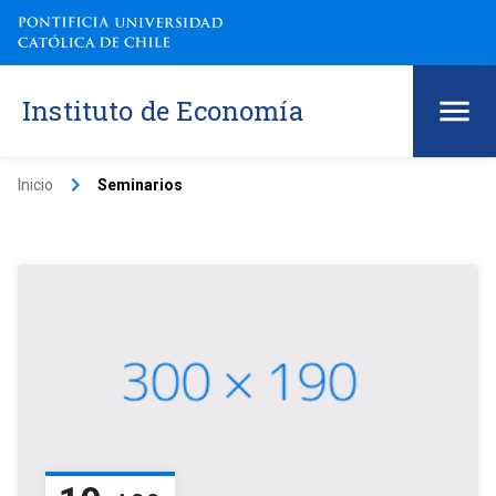
Instituto de Economía
keyboard_arrow_right
Inicio
Seminarios