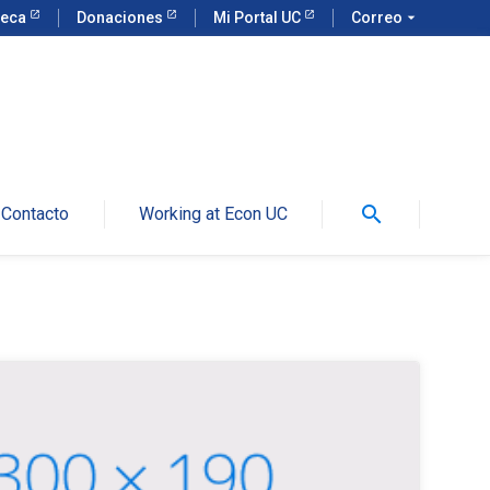
teca
Donaciones
Mi Portal UC
Correo
arrow_drop_down
search
Contacto
Working at Econ UC