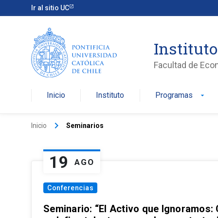
Ir al sitio UC
Institut
Facultad de Eco
Inicio
Instituto
Programas
arrow_drop_down
keyboard_arrow_right
Inicio
Seminarios
19
AGO
Conferencias
Seminario: “El Activo que Ignoramos: