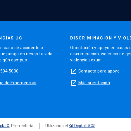
NCIAS UC
DISCRIMINACIÓN Y VIOL
n caso de accidente o
Orientación y apoyo en casos 
que ponga en riesgo tu vida
discriminación, violencia de g
 algún campus.
violencia sexual.
launch
5504 5000
Contacto para apoyo
launch
sitio de Emergencias
Más orientación
ital
, Prorrectoría
Utilizando el
Kit Digital UC