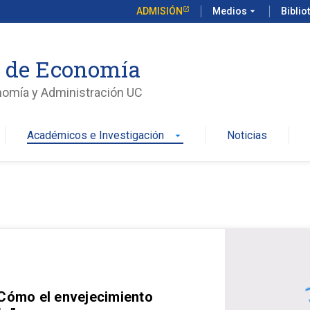
ADMISIÓN
Medios
arrow_drop_down
Biblio
o de Economía
nomía y Administración UC
Académicos e Investigación
Noticias
arrow_drop_down
 Cómo el envejecimiento