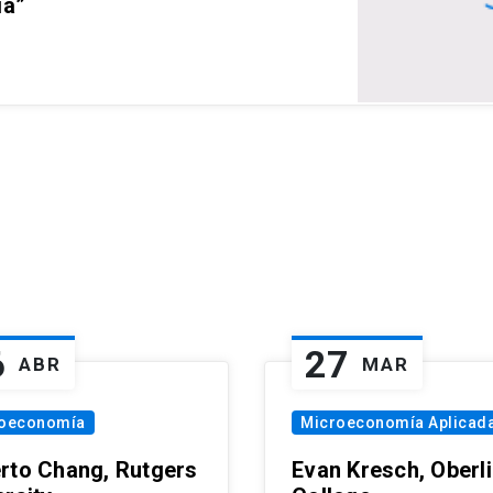
ia”
6
27
ABR
MAR
oeconomía
Microeconomía Aplicad
rto Chang, Rutgers
Evan Kresch, Oberl