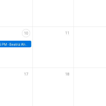
11
10
5 PM -
Beatriz Ahumada, PhD candidate, Universidad de Pittsburgh
17
18