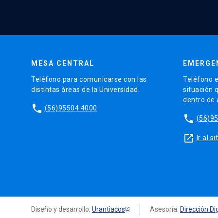
MESA CENTRAL
EMERGE
Teléfono para comunicarse con las
Teléfono e
distintas áreas de la Universidad.
situación 
dentro de
phone
(56)95504 4000
phone
(56)9
launch
Ir al 
Diseño y desarrollo:
Urantiacos
Asesoría:
Dirección Dig