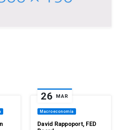
26
MAR
a
Macroeconomía
in
David Rappoport, FED