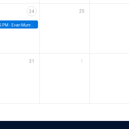
25
24
5 PM -
Evan Munro, Neyman Visiting Assistant Professor in the Department of Statistics at UC Berkeley
31
1