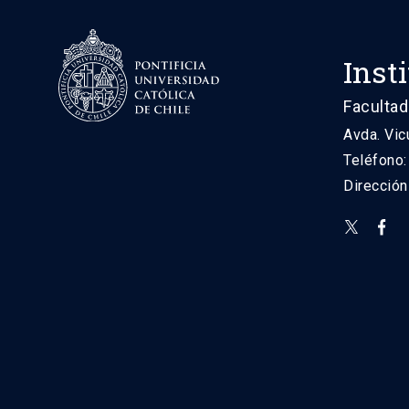
Inst
Facultad
Avda. Vic
Teléfono
Direcció