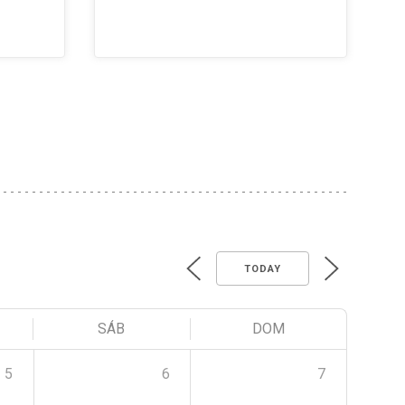
TODAY
SÁB
DOM
5
6
7