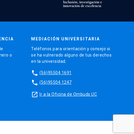
ENCIA
MEDIACIÓN UNIVERSITARIA
de
Teléfonos para orientación y consejo si
énero o
se ha vulnerado alguno de tus derechos
en la universidad.
phone
(56)95504 1691
phone
(56)95504 1247
launch
Ir a la Oficina de Ombuds UC