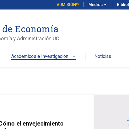
ADMISIÓN
Medios
arrow_drop_down
Biblio
o de Economía
nomía y Administración UC
Académicos e Investigación
Noticias
arrow_drop_down
 Cómo el envejecimiento