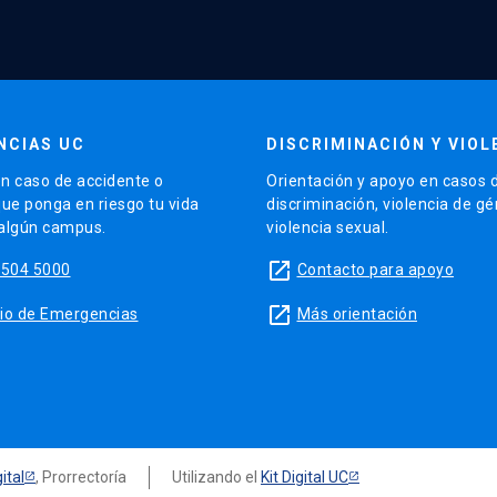
NCIAS UC
DISCRIMINACIÓN Y VIOL
n caso de accidente o
Orientación y apoyo en casos 
que ponga en riesgo tu vida
discriminación, violencia de g
 algún campus.
violencia sexual.
launch
5504 5000
Contacto para apoyo
launch
sitio de Emergencias
Más orientación
ital
, Prorrectoría
Utilizando el
Kit Digital UC