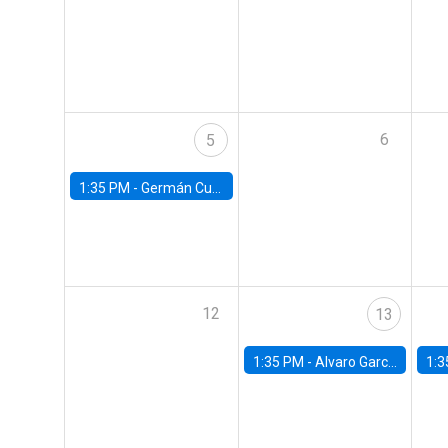
6
5
1:35 PM -
Germán Cubas, University of Houston
12
13
1:35 PM -
Alvaro Garcia-Marin, Universidad de Los Andes
1:3