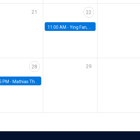
21
22
11:00 AM -
Ying Fan, University of Michigan
29
28
5 PM -
Mathias Thoenig, University of Lausanne