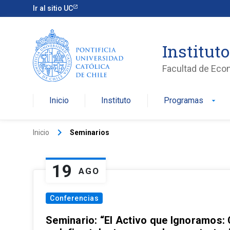
Ir al sitio UC
Institut
Facultad de Eco
Inicio
Instituto
Programas
arrow_drop_down
keyboard_arrow_right
Inicio
Seminarios
19
AGO
Conferencias
Seminario: “El Activo que Ignoramos: