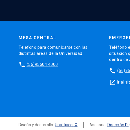
MESA CENTRAL
EMERGE
Teléfono para comunicarse con las
Teléfono e
distintas áreas de la Universidad.
situación 
dentro de
phone
(56)95504 4000
phone
(56)9
launch
Ir al 
Diseño y desarrollo:
Urantiacos
Asesoría:
Dirección Dig