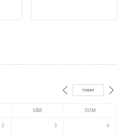
TODAY
SÁB
DOM
2
3
4