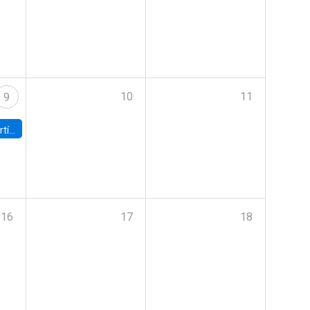
10
11
9
onomía UC
16
17
18