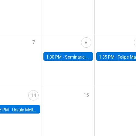
7
8
1:30 PM -
Seminario: “Recuperando la humanidad para progresar en la era de la IA»
1:35 PM -
Felipe Martínez, alumno Doctorado en Ec
15
14
5 PM -
Ursula Mello, Insper - Institute of Education and Research