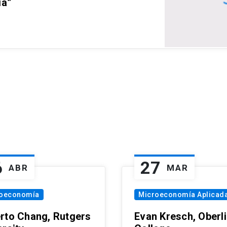
ia”
6
27
ABR
MAR
oeconomía
Microeconomía Aplicad
rto Chang, Rutgers
Evan Kresch, Oberl