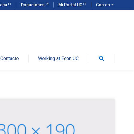
teca
Donaciones
Mi Portal UC
Correo
arrow_drop_down
search
Contacto
Working at Econ UC