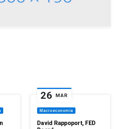
26
MAR
a
Macroeconomía
in
David Rappoport, FED