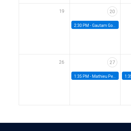
19
20
2:30 PM -
Gautam Gowrisankaran, Columbia University
26
27
1:35 PM -
Mathieu Pedemonte, IDB
1:3