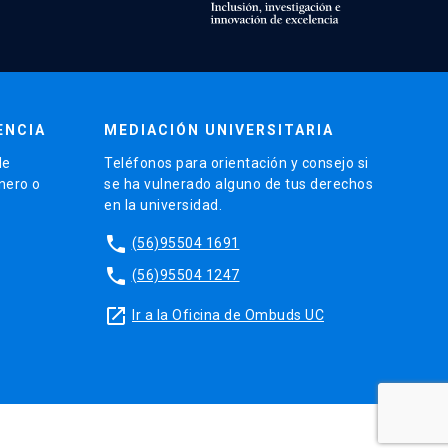
ENCIA
MEDIACIÓN UNIVERSITARIA
de
Teléfonos para orientación y consejo si
énero o
se ha vulnerado alguno de tus derechos
en la universidad.
phone
(56)95504 1691
phone
(56)95504 1247
launch
Ir a la Oficina de Ombuds UC