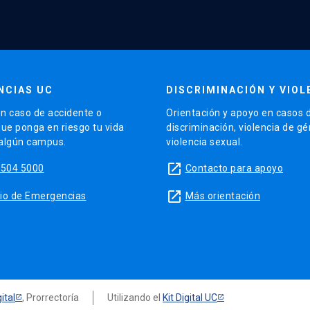
NCIAS UC
DISCRIMINACIÓN Y VIOL
n caso de accidente o
Orientación y apoyo en casos 
que ponga en riesgo tu vida
discriminación, violencia de g
 algún campus.
violencia sexual.
launch
5504 5000
Contacto para apoyo
launch
sitio de Emergencias
Más orientación
ital
, Prorrectoría
Utilizando el
Kit Digital UC