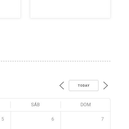
TODAY
SÁB
DOM
5
6
7