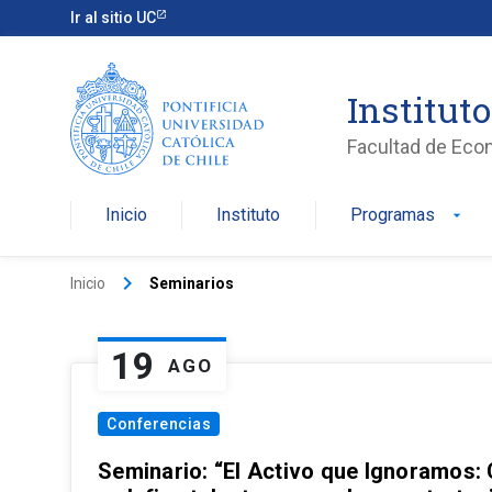
Ir al sitio UC
Institut
Facultad de Eco
Inicio
Instituto
Programas
arrow_drop_down
keyboard_arrow_right
Inicio
Seminarios
19
AGO
Conferencias
Seminario: “El Activo que Ignoramos: