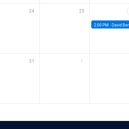
24
25
2:00 PM -
David Berger, D
31
1