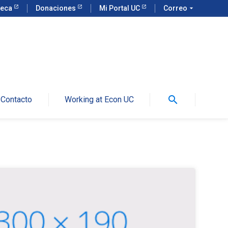
teca
Donaciones
Mi Portal UC
Correo
arrow_drop_down
search
Contacto
Working at Econ UC