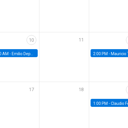
11
10
0 AM -
Emilio Depetris-Chauvín, Universidad Católica
2:00 PM -
Mauricio Tejada,
17
18
1:00 PM -
Claudio Ferraz, British Col