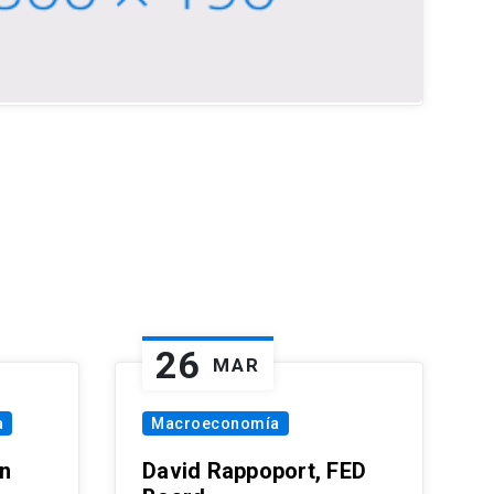
26
MAR
a
Macroeconomía
in
David Rappoport, FED