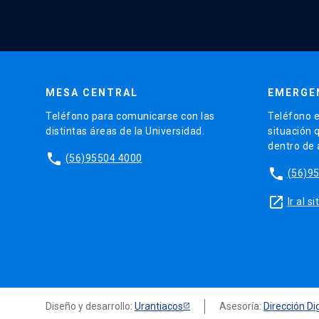
MESA CENTRAL
EMERGE
Teléfono para comunicarse con las
Teléfono e
distintas áreas de la Universidad.
situación 
dentro de
phone
(56)95504 4000
phone
(56)9
launch
Ir al 
Diseño y desarrollo:
Urantiacos
Asesoría:
Dirección Dig