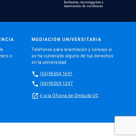
ENCIA
MEDIACIÓN UNIVERSITARIA
de
Teléfonos para orientación y consejo si
énero o
se ha vulnerado alguno de tus derechos
en la universidad.
phone
(56)95504 1691
phone
(56)95504 1247
launch
Ir a la Oficina de Ombuds UC