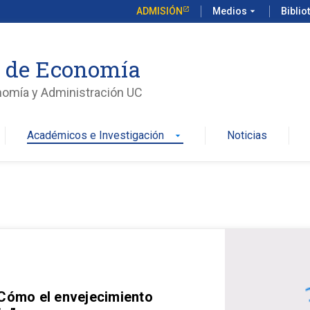
ADMISIÓN
Medios
arrow_drop_down
Biblio
o de Economía
nomía y Administración UC
Académicos e Investigación
Noticias
arrow_drop_down
 Cómo el envejecimiento