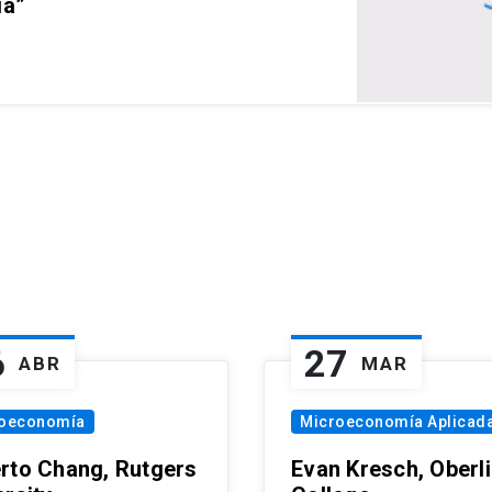
ia”
6
27
ABR
MAR
oeconomía
Microeconomía Aplicad
rto Chang, Rutgers
Evan Kresch, Oberl