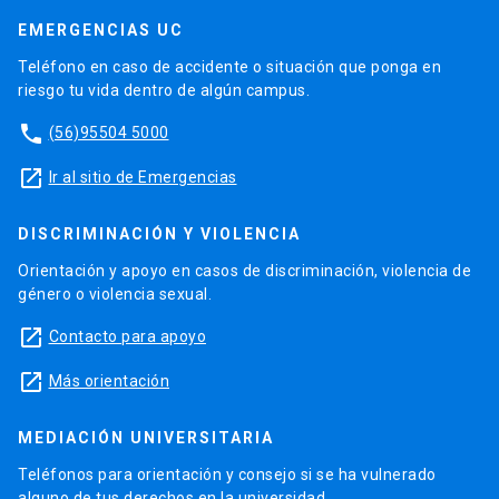
EMERGENCIAS UC
Teléfono en caso de accidente o situación que ponga en
riesgo tu vida dentro de algún campus.
phone
(56)95504 5000
launch
Ir al sitio de Emergencias
DISCRIMINACIÓN Y VIOLENCIA
Orientación y apoyo en casos de discriminación, violencia de
género o violencia sexual.
launch
Contacto para apoyo
launch
Más orientación
MEDIACIÓN UNIVERSITARIA
Teléfonos para orientación y consejo si se ha vulnerado
alguno de tus derechos en la universidad.