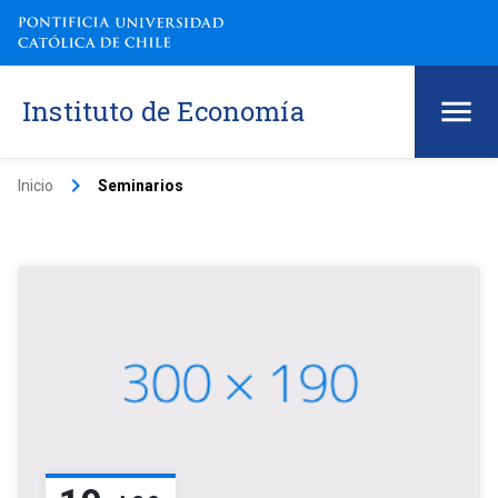
Instituto de Economía
keyboard_arrow_right
Inicio
Seminarios