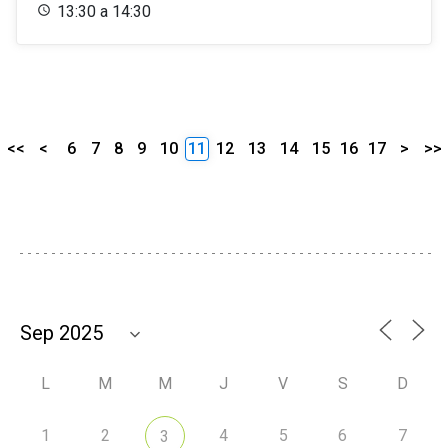
13:30 a 14:30
<<
<
6
7
8
9
10
11
12
13
14
15
16
17
>
>>
L
M
M
J
V
S
D
1
2
4
5
6
7
3