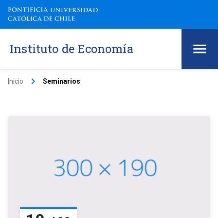
Instituto de Economía
keyboard_arrow_right
Inicio
Seminarios