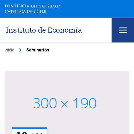
Instituto de Economía
keyboard_arrow_right
Inicio
Seminarios