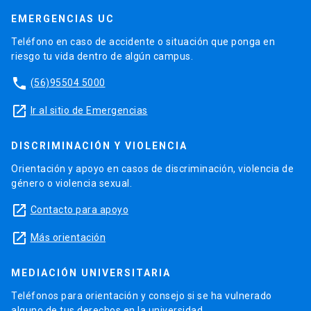
EMERGENCIAS UC
Teléfono en caso de accidente o situación que ponga en
riesgo tu vida dentro de algún campus.
phone
(56)95504 5000
launch
Ir al sitio de Emergencias
DISCRIMINACIÓN Y VIOLENCIA
Orientación y apoyo en casos de discriminación, violencia de
género o violencia sexual.
launch
Contacto para apoyo
launch
Más orientación
MEDIACIÓN UNIVERSITARIA
Teléfonos para orientación y consejo si se ha vulnerado
alguno de tus derechos en la universidad.