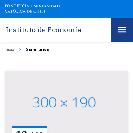
Instituto de Economía
keyboard_arrow_right
Inicio
Seminarios