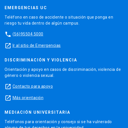
EMERGENCIAS UC
Teléfono en caso de accidente o situación que ponga en
riesgo tu vida dentro de algún campus.
phone
(56)95504 5000
launch
Ir al sitio de Emergencias
DISCRIMINACIÓN Y VIOLENCIA
Orientación y apoyo en casos de discriminación, violencia de
género o violencia sexual.
launch
Contacto para apoyo
launch
Más orientación
MEDIACIÓN UNIVERSITARIA
Teléfonos para orientación y consejo si se ha vulnerado
alguno de tus derechos en la universidad.