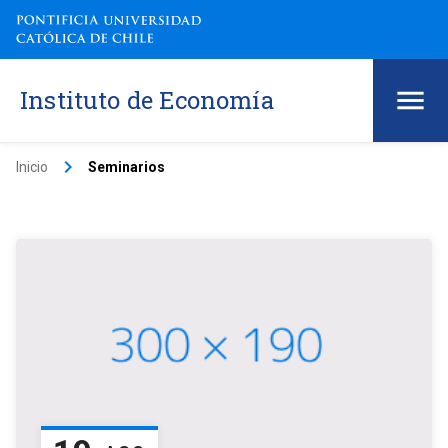
Instituto de Economía
keyboard_arrow_right
Inicio
Seminarios