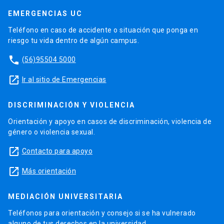
EMERGENCIAS UC
Teléfono en caso de accidente o situación que ponga en
riesgo tu vida dentro de algún campus.
phone
(56)95504 5000
launch
Ir al sitio de Emergencias
DISCRIMINACIÓN Y VIOLENCIA
Orientación y apoyo en casos de discriminación, violencia de
género o violencia sexual.
launch
Contacto para apoyo
launch
Más orientación
MEDIACIÓN UNIVERSITARIA
Teléfonos para orientación y consejo si se ha vulnerado
alguno de tus derechos en la universidad.