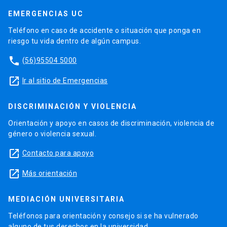
EMERGENCIAS UC
Teléfono en caso de accidente o situación que ponga en
riesgo tu vida dentro de algún campus.
phone
(56)95504 5000
launch
Ir al sitio de Emergencias
DISCRIMINACIÓN Y VIOLENCIA
Orientación y apoyo en casos de discriminación, violencia de
género o violencia sexual.
launch
Contacto para apoyo
launch
Más orientación
MEDIACIÓN UNIVERSITARIA
Teléfonos para orientación y consejo si se ha vulnerado
alguno de tus derechos en la universidad.