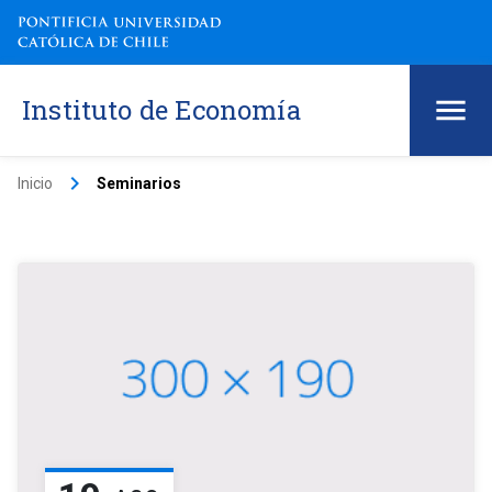
Instituto de Economía
keyboard_arrow_right
Inicio
Seminarios