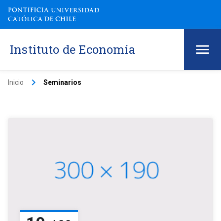
Instituto de Economía
keyboard_arrow_right
Inicio
Seminarios