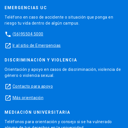
EMERGENCIAS UC
Teléfono en caso de accidente o situación que ponga en
riesgo tu vida dentro de algún campus.
phone
(56)95504 5000
launch
Ir al sitio de Emergencias
DISCRIMINACIÓN Y VIOLENCIA
Orientación y apoyo en casos de discriminación, violencia de
género o violencia sexual.
launch
Contacto para apoyo
launch
Más orientación
MEDIACIÓN UNIVERSITARIA
Teléfonos para orientación y consejo si se ha vulnerado
alguno de tus derechos en la universidad.