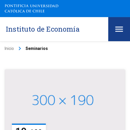
Instituto de Economía
keyboard_arrow_right
Inicio
Seminarios