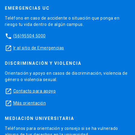
EMERGENCIAS UC
Teléfono en caso de accidente o situación que ponga en
riesgo tu vida dentro de algún campus.
phone
(56)95504 5000
launch
Ir al sitio de Emergencias
DISCRIMINACIÓN Y VIOLENCIA
Orientación y apoyo en casos de discriminación, violencia de
género o violencia sexual.
launch
Contacto para apoyo
launch
Más orientación
MEDIACIÓN UNIVERSITARIA
Teléfonos para orientación y consejo si se ha vulnerado
alguno de tus derechos en la universidad.