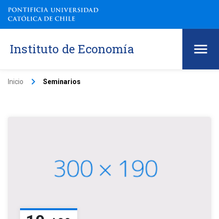
Instituto de Economía
keyboard_arrow_right
Inicio
Seminarios