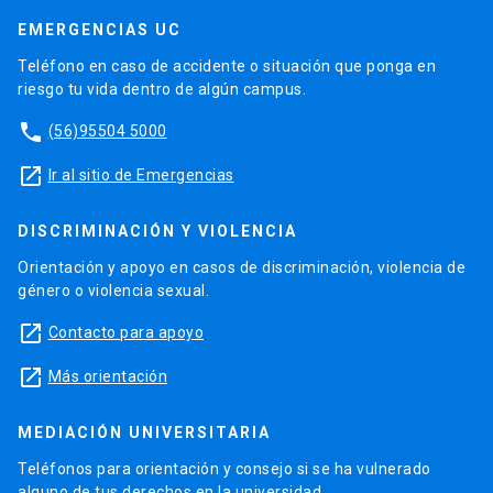
EMERGENCIAS UC
Teléfono en caso de accidente o situación que ponga en
riesgo tu vida dentro de algún campus.
phone
(56)95504 5000
launch
Ir al sitio de Emergencias
DISCRIMINACIÓN Y VIOLENCIA
Orientación y apoyo en casos de discriminación, violencia de
género o violencia sexual.
launch
Contacto para apoyo
launch
Más orientación
MEDIACIÓN UNIVERSITARIA
Teléfonos para orientación y consejo si se ha vulnerado
alguno de tus derechos en la universidad.