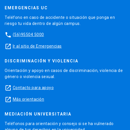
EMERGENCIAS UC
Teléfono en caso de accidente o situación que ponga en
riesgo tu vida dentro de algún campus.
phone
(56)95504 5000
launch
Ir al sitio de Emergencias
DISCRIMINACIÓN Y VIOLENCIA
Orientación y apoyo en casos de discriminación, violencia de
género o violencia sexual.
launch
Contacto para apoyo
launch
Más orientación
MEDIACIÓN UNIVERSITARIA
Teléfonos para orientación y consejo si se ha vulnerado
alguno de tus derechos en la universidad.