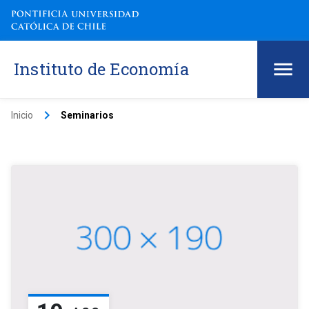
Instituto de Economía
keyboard_arrow_right
Inicio
Seminarios