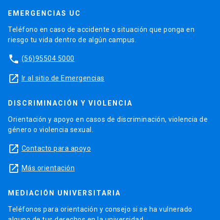
EMERGENCIAS UC
Teléfono en caso de accidente o situación que ponga en
riesgo tu vida dentro de algún campus.
phone
(56)95504 5000
launch
Ir al sitio de Emergencias
DISCRIMINACIÓN Y VIOLENCIA
Orientación y apoyo en casos de discriminación, violencia de
género o violencia sexual.
launch
Contacto para apoyo
launch
Más orientación
MEDIACIÓN UNIVERSITARIA
Teléfonos para orientación y consejo si se ha vulnerado
alguno de tus derechos en la universidad.