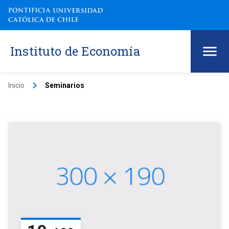
Instituto de Economía
keyboard_arrow_right
Inicio
Seminarios