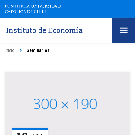
Instituto de Economía
keyboard_arrow_right
Inicio
Seminarios