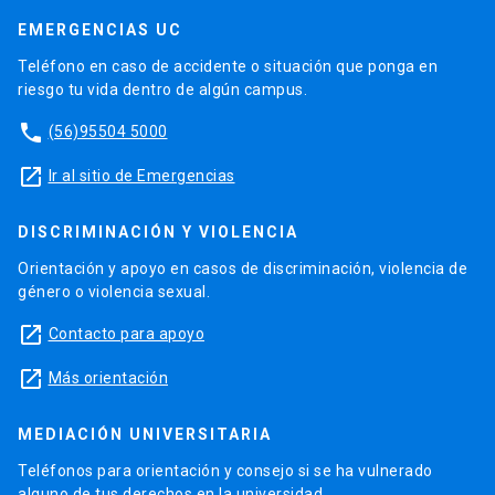
EMERGENCIAS UC
Teléfono en caso de accidente o situación que ponga en
riesgo tu vida dentro de algún campus.
phone
(56)95504 5000
launch
Ir al sitio de Emergencias
DISCRIMINACIÓN Y VIOLENCIA
Orientación y apoyo en casos de discriminación, violencia de
género o violencia sexual.
launch
Contacto para apoyo
launch
Más orientación
MEDIACIÓN UNIVERSITARIA
Teléfonos para orientación y consejo si se ha vulnerado
alguno de tus derechos en la universidad.