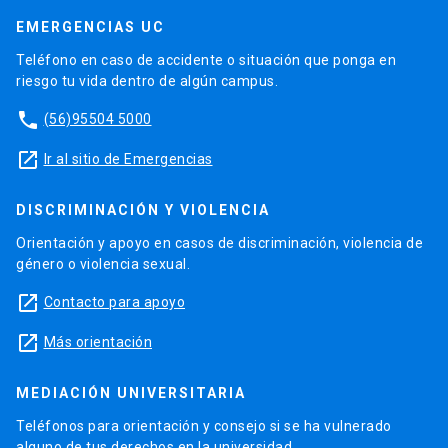
EMERGENCIAS UC
Teléfono en caso de accidente o situación que ponga en
riesgo tu vida dentro de algún campus.
phone
(56)95504 5000
launch
Ir al sitio de Emergencias
DISCRIMINACIÓN Y VIOLENCIA
Orientación y apoyo en casos de discriminación, violencia de
género o violencia sexual.
launch
Contacto para apoyo
launch
Más orientación
MEDIACIÓN UNIVERSITARIA
Teléfonos para orientación y consejo si se ha vulnerado
alguno de tus derechos en la universidad.