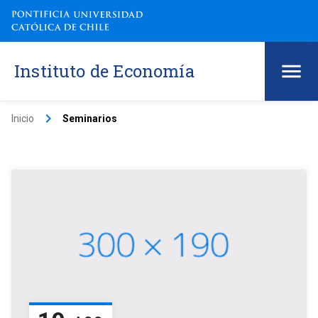
Instituto de Economía
keyboard_arrow_right
Inicio
Seminarios