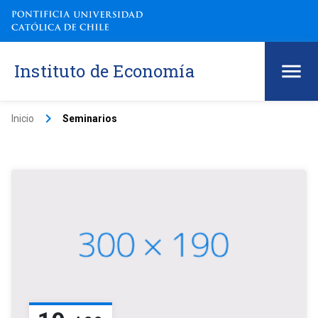
Instituto de Economía
keyboard_arrow_right
Inicio
Seminarios