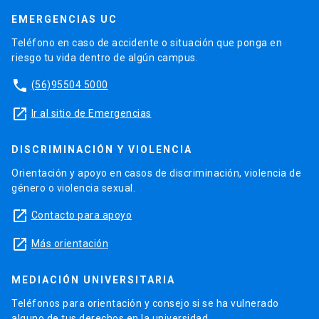
EMERGENCIAS UC
Teléfono en caso de accidente o situación que ponga en
riesgo tu vida dentro de algún campus.
phone
(56)95504 5000
launch
Ir al sitio de Emergencias
DISCRIMINACIÓN Y VIOLENCIA
Orientación y apoyo en casos de discriminación, violencia de
género o violencia sexual.
launch
Contacto para apoyo
launch
Más orientación
MEDIACIÓN UNIVERSITARIA
Teléfonos para orientación y consejo si se ha vulnerado
alguno de tus derechos en la universidad.