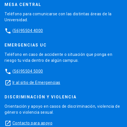
MESA CENTRAL
Teléfono para comunicarse con las distintas áreas de la
Universidad.
phone
(56)95504 4000
EMERGENCIAS UC
Teléfono en caso de accidente o situación que ponga en
riesgo tu vida dentro de algún campus.
phone
(56)95504 5000
launch
Ir al sitio de Emergencias
DISCRIMINACIÓN Y VIOLENCIA
Orientación y apoyo en casos de discriminación, violencia de
género o violencia sexual.
launch
Contacto para apoyo