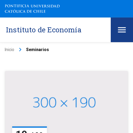
Instituto de Economía
keyboard_arrow_right
Inicio
Seminarios