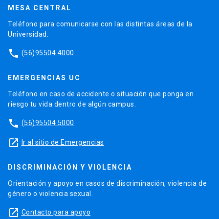
MESA CENTRAL
Teléfono para comunicarse con las distintas áreas de la
Universidad.
phone
(56)95504 4000
EMERGENCIAS UC
Teléfono en caso de accidente o situación que ponga en
riesgo tu vida dentro de algún campus.
phone
(56)95504 5000
launch
Ir al sitio de Emergencias
DISCRIMINACIÓN Y VIOLENCIA
Orientación y apoyo en casos de discriminación, violencia de
género o violencia sexual.
launch
Contacto para apoyo