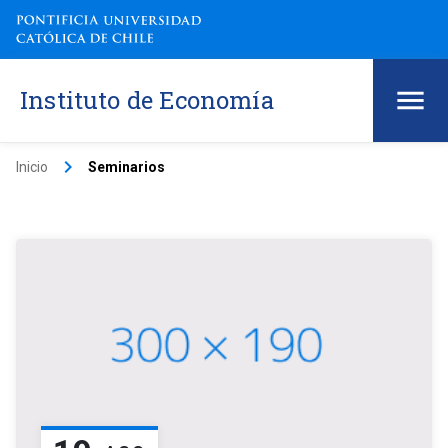
Instituto de Economía
keyboard_arrow_right
Inicio
Seminarios