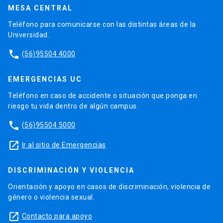
MESA CENTRAL
Teléfono para comunicarse con las distintas áreas de la
Universidad.
phone
(56)95504 4000
EMERGENCIAS UC
Teléfono en caso de accidente o situación que ponga en
riesgo tu vida dentro de algún campus.
phone
(56)95504 5000
launch
Ir al sitio de Emergencias
DISCRIMINACIÓN Y VIOLENCIA
Orientación y apoyo en casos de discriminación, violencia de
género o violencia sexual.
launch
Contacto para apoyo