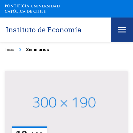
Instituto de Economía
keyboard_arrow_right
Inicio
Seminarios