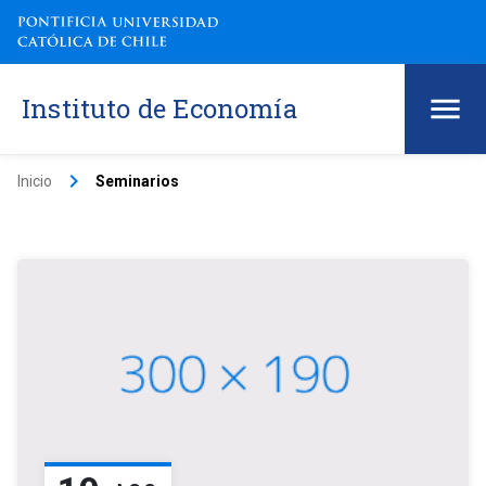
Instituto de Economía
keyboard_arrow_right
Inicio
Seminarios