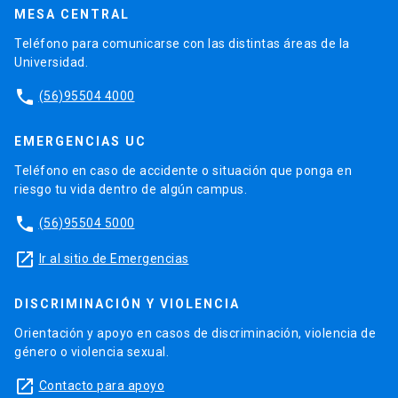
MESA CENTRAL
Teléfono para comunicarse con las distintas áreas de la
Universidad.
phone
(56)95504 4000
EMERGENCIAS UC
Teléfono en caso de accidente o situación que ponga en
riesgo tu vida dentro de algún campus.
phone
(56)95504 5000
launch
Ir al sitio de Emergencias
DISCRIMINACIÓN Y VIOLENCIA
Orientación y apoyo en casos de discriminación, violencia de
género o violencia sexual.
launch
Contacto para apoyo