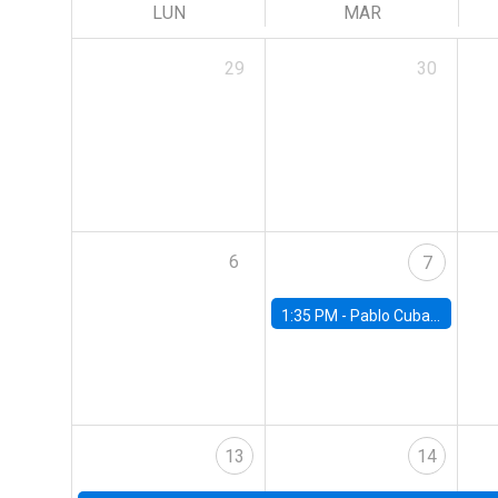
LUN
MAR
29
30
6
7
1:35 PM -
Pablo Cuba, FED Board
13
14