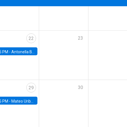
23
22
5 PM -
Antonella Bancalari, Institute for Fiscal Studies (IFS) and Research Associate at University College London (UCL)
30
29
5 PM -
Mateo Uribe-Castro, Universidad de los Andes (Colombia)