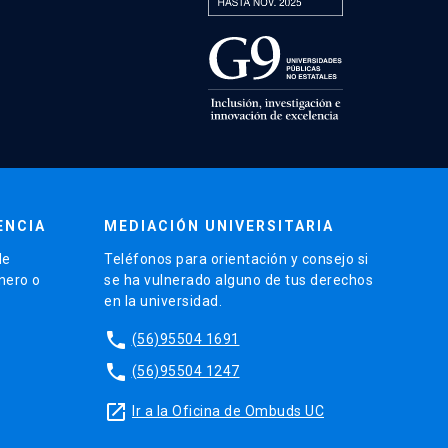
ENCIA
MEDIACIÓN UNIVERSITARIA
de
Teléfonos para orientación y consejo si
énero o
se ha vulnerado alguno de tus derechos
en la universidad.
phone
(56)95504 1691
phone
(56)95504 1247
launch
Ir a la Oficina de Ombuds UC