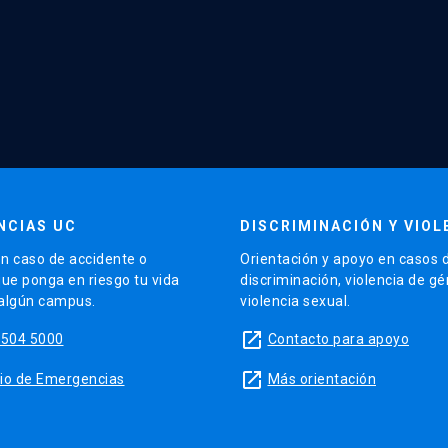
NCIAS UC
DISCRIMINACIÓN Y VIOL
n caso de accidente o
Orientación y apoyo en casos 
que ponga en riesgo tu vida
discriminación, violencia de g
 algún campus.
violencia sexual.
launch
5504 5000
Contacto para apoyo
launch
sitio de Emergencias
Más orientación