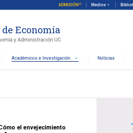
ADMISIÓN
Medios
arrow_drop_down
Biblio
o de Economía
nomía y Administración UC
Académicos e Investigación
Noticias
arrow_drop_down
 Cómo el envejecimiento