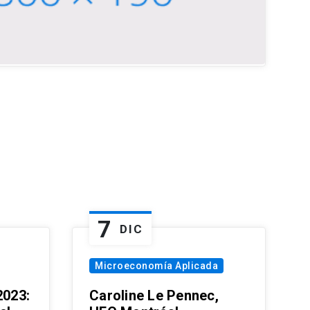
7
DIC
Microeconomía Aplicada
023:
Caroline Le Pennec,