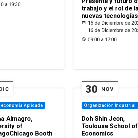
Presente y futuro d
30 a 19:30
trabajo y el rol de l
nuevas tecnología
15 de Diciembre de 20
16 de Diciembre de 20
09:00 a 17:00
30
DIC
NOV
oeconomía Aplicada
Organización Industrial
na Almagro,
Doh Shin Jeon,
rsity of
Toulouse School of
agoChicago Booth
Economics