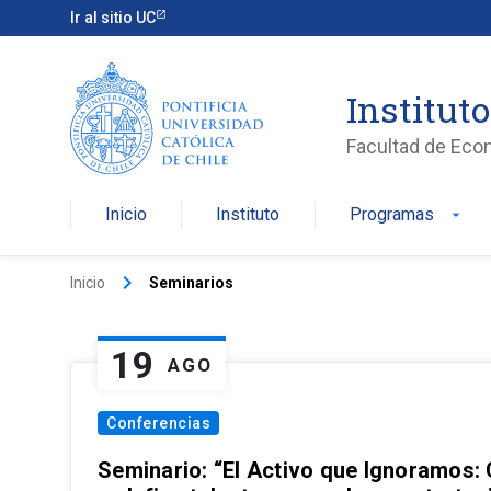
Ir al sitio UC
Institut
Facultad de Eco
Inicio
Instituto
Programas
arrow_drop_down
keyboard_arrow_right
Inicio
Seminarios
19
AGO
Conferencias
Seminario: “El Activo que Ignoramos: