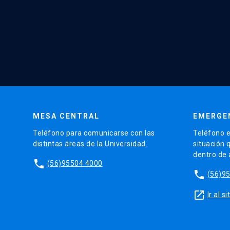
MESA CENTRAL
EMERGE
Teléfono para comunicarse con las
Teléfono e
distintas áreas de la Universidad.
situación 
dentro de
phone
(56)95504 4000
phone
(56)9
launch
Ir al 