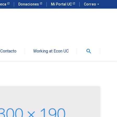
teca
Donaciones
Mi Portal UC
Correo
arrow_drop_down
search
Contacto
Working at Econ UC