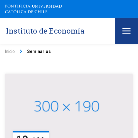
Instituto de Economía
keyboard_arrow_right
Inicio
Seminarios