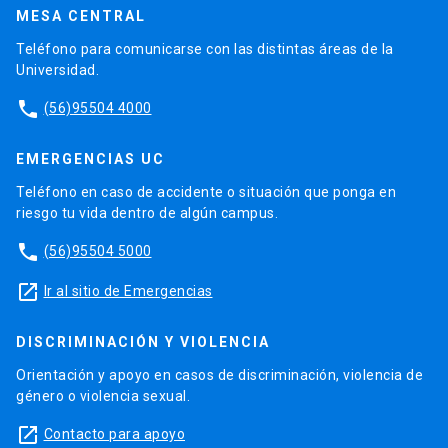
MESA CENTRAL
Teléfono para comunicarse con las distintas áreas de la
Universidad.
phone
(56)95504 4000
EMERGENCIAS UC
Teléfono en caso de accidente o situación que ponga en
riesgo tu vida dentro de algún campus.
phone
(56)95504 5000
launch
Ir al sitio de Emergencias
DISCRIMINACIÓN Y VIOLENCIA
Orientación y apoyo en casos de discriminación, violencia de
género o violencia sexual.
launch
Contacto para apoyo