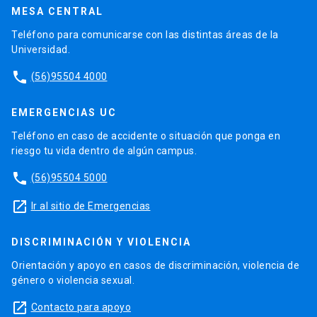
MESA CENTRAL
Teléfono para comunicarse con las distintas áreas de la
Universidad.
phone
(56)95504 4000
EMERGENCIAS UC
Teléfono en caso de accidente o situación que ponga en
riesgo tu vida dentro de algún campus.
phone
(56)95504 5000
launch
Ir al sitio de Emergencias
DISCRIMINACIÓN Y VIOLENCIA
Orientación y apoyo en casos de discriminación, violencia de
género o violencia sexual.
launch
Contacto para apoyo