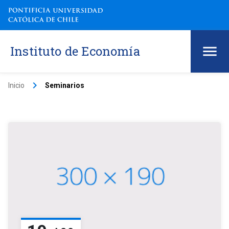
Instituto de Economía
keyboard_arrow_right
Inicio
Seminarios