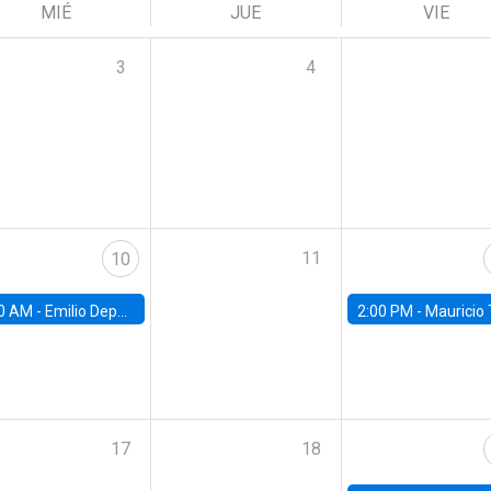
MIÉ
JUE
VIE
3
4
11
10
0 AM -
Emilio Depetris-Chauvín, Universidad Católica
2:00 PM -
Mauricio Tejada,
17
18