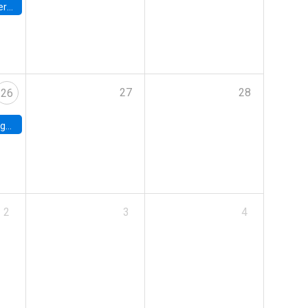
umbia
27
28
26
uke
2
3
4