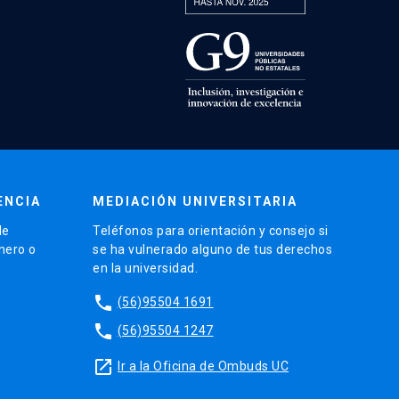
ENCIA
MEDIACIÓN UNIVERSITARIA
de
Teléfonos para orientación y consejo si
énero o
se ha vulnerado alguno de tus derechos
en la universidad.
phone
(56)95504 1691
phone
(56)95504 1247
launch
Ir a la Oficina de Ombuds UC