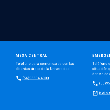
MESA CENTRAL
EMERGE
Teléfono para comunicarse con las
Teléfono e
distintas áreas de la Universidad.
situación 
dentro de
phone
(56)95504 4000
phone
(56)9
launch
Ir al 