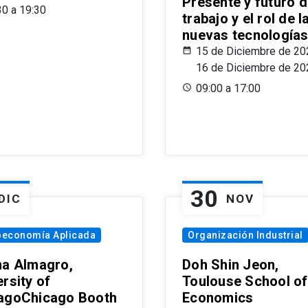
Presente y futuro d
30 a 19:30
trabajo y el rol de l
nuevas tecnología
15 de Diciembre de 20
16 de Diciembre de 20
09:00 a 17:00
30
DIC
NOV
oeconomía Aplicada
Organización Industrial
na Almagro,
Doh Shin Jeon,
rsity of
Toulouse School of
agoChicago Booth
Economics