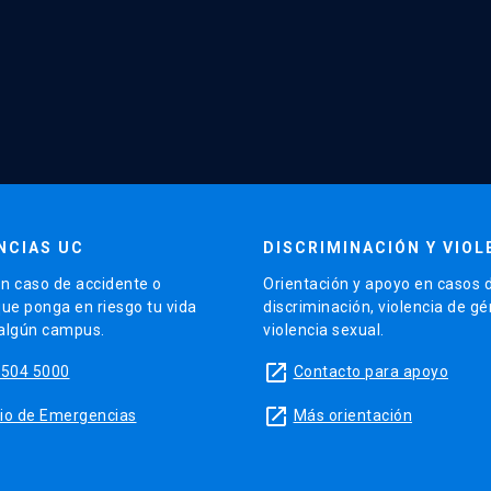
NCIAS UC
DISCRIMINACIÓN Y VIOL
n caso de accidente o
Orientación y apoyo en casos 
que ponga en riesgo tu vida
discriminación, violencia de g
 algún campus.
violencia sexual.
launch
5504 5000
Contacto para apoyo
launch
sitio de Emergencias
Más orientación