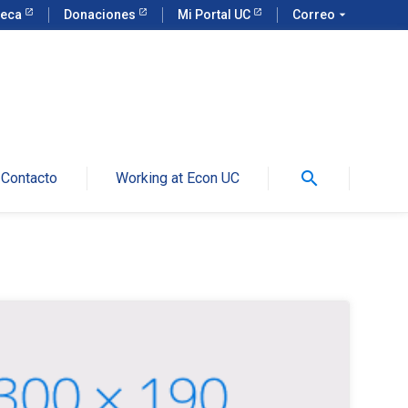
teca
Donaciones
Mi Portal UC
Correo
arrow_drop_down
search
Contacto
Working at Econ UC