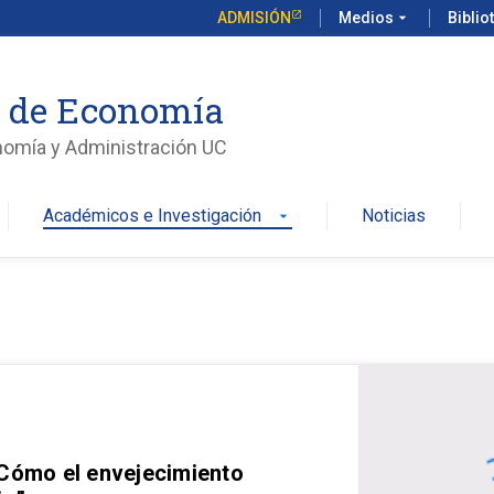
ADMISIÓN
Medios
arrow_drop_down
Biblio
o de Economía
nomía y Administración UC
Académicos e Investigación
Noticias
arrow_drop_down
 Cómo el envejecimiento