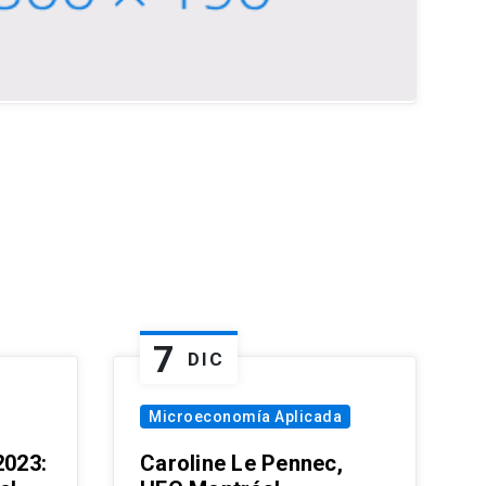
7
DIC
Microeconomía Aplicada
023:
Caroline Le Pennec,