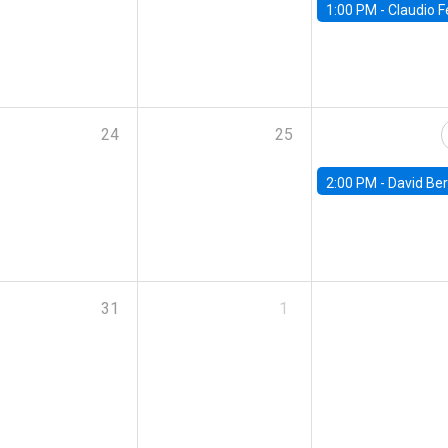
1:00 PM -
Claudio Ferraz, British Col
24
25
2:00 PM -
David Berger, D
31
1