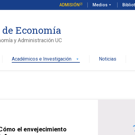
ADMISIÓN
Medios
arrow_drop_down
Biblio
o de Economía
nomía y Administración UC
Académicos e Investigación
Noticias
arrow_drop_down
 Cómo el envejecimiento