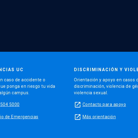
NCIAS UC
DISCRIMINACIÓN Y VIOL
n caso de accidente o
Orientación y apoyo en casos 
que ponga en riesgo tu vida
discriminación, violencia de g
 algún campus.
violencia sexual.
launch
5504 5000
Contacto para apoyo
launch
sitio de Emergencias
Más orientación