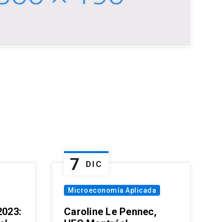
7
DIC
Microeconomía Aplicada
023:
Caroline Le Pennec,