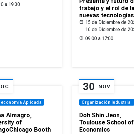
Presente y futuro d
30 a 19:30
trabajo y el rol de l
nuevas tecnología
15 de Diciembre de 20
16 de Diciembre de 20
09:00 a 17:00
30
DIC
NOV
oeconomía Aplicada
Organización Industrial
na Almagro,
Doh Shin Jeon,
rsity of
Toulouse School of
agoChicago Booth
Economics