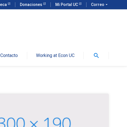
teca
Donaciones
Mi Portal UC
Correo
arrow_drop_down
search
Contacto
Working at Econ UC