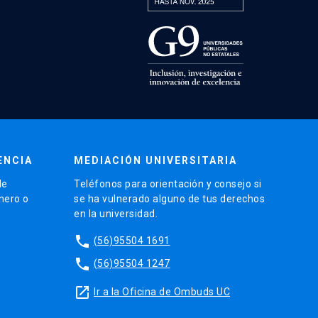
ENCIA
MEDIACIÓN UNIVERSITARIA
de
Teléfonos para orientación y consejo si
énero o
se ha vulnerado alguno de tus derechos
en la universidad.
phone
(56)95504 1691
phone
(56)95504 1247
launch
Ir a la Oficina de Ombuds UC