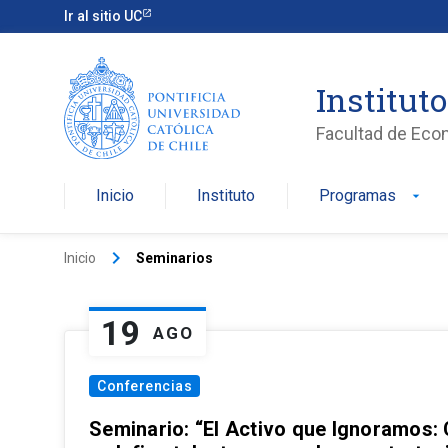
Ir al sitio UC
Institut
Facultad de Eco
Inicio
Instituto
Programas
arrow_drop_down
keyboard_arrow_right
Inicio
Seminarios
19
AGO
Conferencias
Seminario: “El Activo que Ignoramos: