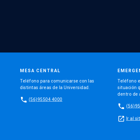
MESA CENTRAL
EMERGE
Teléfono para comunicarse con las
Teléfono e
distintas áreas de la Universidad.
situación 
dentro de
phone
(56)95504 4000
phone
(56)9
launch
Ir al 