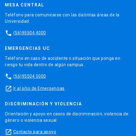
MESA CENTRAL
Teléfono para comunicarse con las distintas áreas de la
Universidad.
phone
(56)95504 4000
EMERGENCIAS UC
Teléfono en caso de accidente o situación que ponga en
riesgo tu vida dentro de algún campus.
phone
(56)95504 5000
launch
Ir al sitio de Emergencias
DISCRIMINACIÓN Y VIOLENCIA
Orientación y apoyo en casos de discriminación, violencia de
género o violencia sexual.
launch
Contacto para apoyo