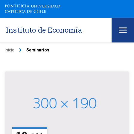
Instituto de Economía
keyboard_arrow_right
Inicio
Seminarios