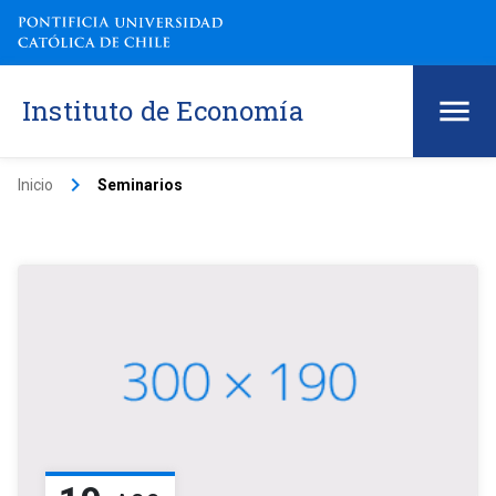
Instituto de Economía
keyboard_arrow_right
Inicio
Seminarios