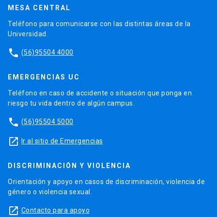
MESA CENTRAL
Teléfono para comunicarse con las distintas áreas de la
Universidad.
phone
(56)95504 4000
EMERGENCIAS UC
Teléfono en caso de accidente o situación que ponga en
riesgo tu vida dentro de algún campus.
phone
(56)95504 5000
launch
Ir al sitio de Emergencias
DISCRIMINACIÓN Y VIOLENCIA
Orientación y apoyo en casos de discriminación, violencia de
género o violencia sexual.
launch
Contacto para apoyo