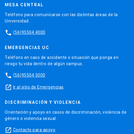
MESA CENTRAL
Teléfono para comunicarse con las distintas áreas de la
Universidad.
phone
(56)95504 4000
EMERGENCIAS UC
Teléfono en caso de accidente o situación que ponga en
riesgo tu vida dentro de algún campus.
phone
(56)95504 5000
launch
Ir al sitio de Emergencias
DISCRIMINACIÓN Y VIOLENCIA
Orientación y apoyo en casos de discriminación, violencia de
género o violencia sexual.
launch
Contacto para apoyo