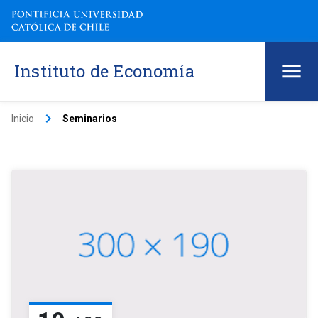
Instituto de Economía
keyboard_arrow_right
Inicio
Seminarios