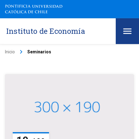
Instituto de Economía
keyboard_arrow_right
Inicio
Seminarios