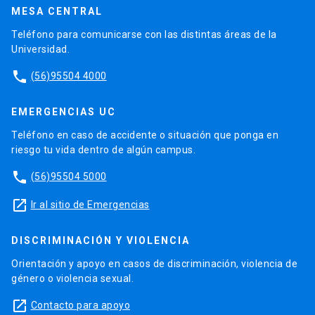
MESA CENTRAL
Teléfono para comunicarse con las distintas áreas de la
Universidad.
phone
(56)95504 4000
EMERGENCIAS UC
Teléfono en caso de accidente o situación que ponga en
riesgo tu vida dentro de algún campus.
phone
(56)95504 5000
launch
Ir al sitio de Emergencias
DISCRIMINACIÓN Y VIOLENCIA
Orientación y apoyo en casos de discriminación, violencia de
género o violencia sexual.
launch
Contacto para apoyo