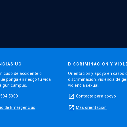
NCIAS UC
DISCRIMINACIÓN Y VIOL
n caso de accidente o
Orientación y apoyo en casos 
que ponga en riesgo tu vida
discriminación, violencia de g
 algún campus.
violencia sexual.
launch
5504 5000
Contacto para apoyo
launch
sitio de Emergencias
Más orientación