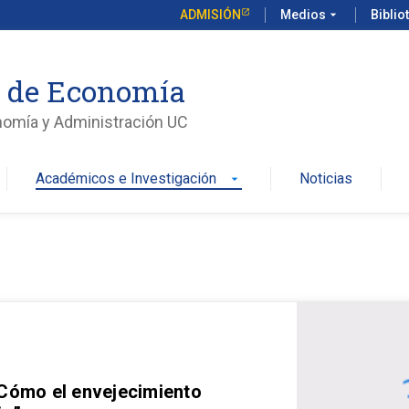
ADMISIÓN
Medios
arrow_drop_down
Biblio
o de Economía
nomía y Administración UC
Académicos e Investigación
Noticias
arrow_drop_down
 Cómo el envejecimiento