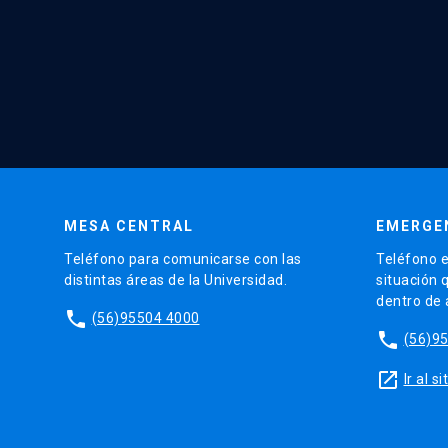
MESA CENTRAL
EMERGE
Teléfono para comunicarse con las
Teléfono e
distintas áreas de la Universidad.
situación 
dentro de
phone
(56)95504 4000
phone
(56)9
launch
Ir al 