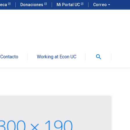
teca
Donaciones
Mi Portal UC
Correo
arrow_drop_down
search
Contacto
Working at Econ UC