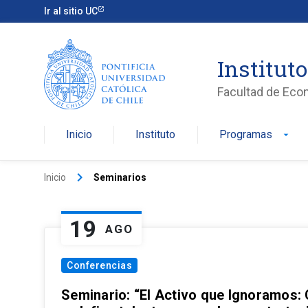
Ir al sitio UC
Institut
Facultad de Eco
Inicio
Instituto
Programas
arrow_drop_down
keyboard_arrow_right
Inicio
Seminarios
19
AGO
Conferencias
Seminario: “El Activo que Ignoramos: