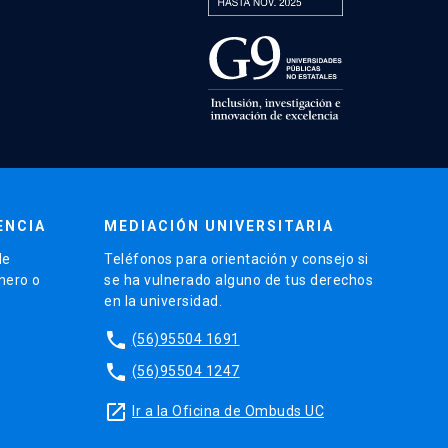
ENCIA
MEDIACIÓN UNIVERSITARIA
de
Teléfonos para orientación y consejo si
énero o
se ha vulnerado alguno de tus derechos
en la universidad.
phone
(56)95504 1691
phone
(56)95504 1247
launch
Ir a la Oficina de Ombuds UC