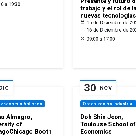
Presente y futuro d
30 a 19:30
trabajo y el rol de l
nuevas tecnología
15 de Diciembre de 20
16 de Diciembre de 20
09:00 a 17:00
30
DIC
NOV
oeconomía Aplicada
Organización Industrial
na Almagro,
Doh Shin Jeon,
rsity of
Toulouse School of
agoChicago Booth
Economics