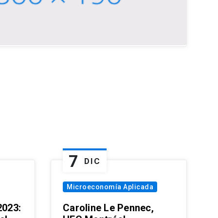
7
DIC
Microeconomía Aplicada
023:
Caroline Le Pennec,