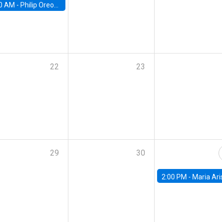
0 AM -
Philip Oreopolous, University of Toronto
22
23
29
30
2:00 PM -
Maria Aristizabal-Ramirez, FED