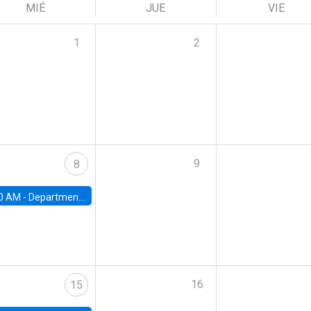
MIÉ
JUE
VIE
1
2
9
8
0 AM -
Department Seminar: James Robinson
16
15