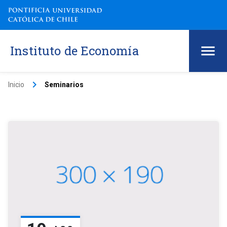
Instituto de Economía
keyboard_arrow_right
Inicio
Seminarios