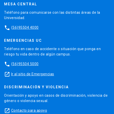
MESA CENTRAL
Teléfono para comunicarse con las distintas áreas de la
Universidad.
phone
(56)95504 4000
EMERGENCIAS UC
Teléfono en caso de accidente o situación que ponga en
riesgo tu vida dentro de algún campus.
phone
(56)95504 5000
launch
Ir al sitio de Emergencias
DISCRIMINACIÓN Y VIOLENCIA
Orientación y apoyo en casos de discriminación, violencia de
género o violencia sexual.
launch
Contacto para apoyo