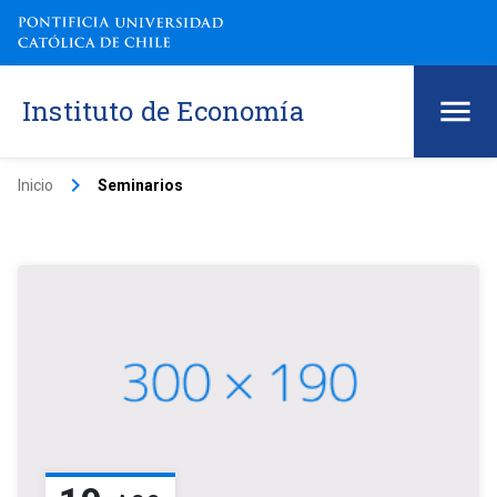
Instituto de Economía
keyboard_arrow_right
Inicio
Seminarios