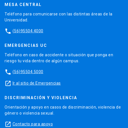
MESA CENTRAL
Teléfono para comunicarse con las distintas áreas de la
Universidad.
phone
(56)95504 4000
EMERGENCIAS UC
Teléfono en caso de accidente o situación que ponga en
riesgo tu vida dentro de algún campus.
phone
(56)95504 5000
launch
Ir al sitio de Emergencias
DISCRIMINACIÓN Y VIOLENCIA
Orientación y apoyo en casos de discriminación, violencia de
género o violencia sexual.
launch
Contacto para apoyo