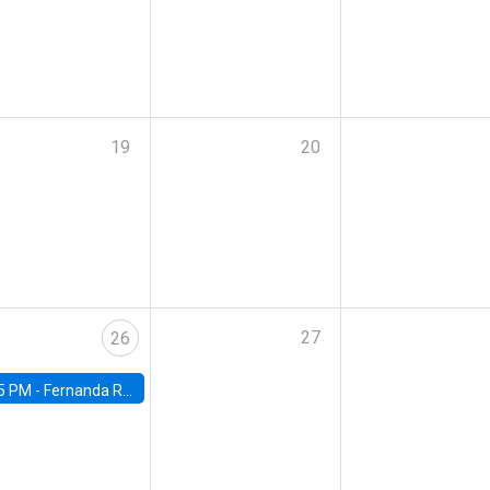
19
20
27
26
5 PM -
Fernanda Rojas Ampuero, University of Wisconsin-Madison