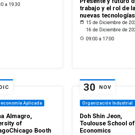
Presente y futuro d
30 a 19:30
trabajo y el rol de l
nuevas tecnología
15 de Diciembre de 20
16 de Diciembre de 20
09:00 a 17:00
30
DIC
NOV
oeconomía Aplicada
Organización Industrial
na Almagro,
Doh Shin Jeon,
rsity of
Toulouse School of
agoChicago Booth
Economics