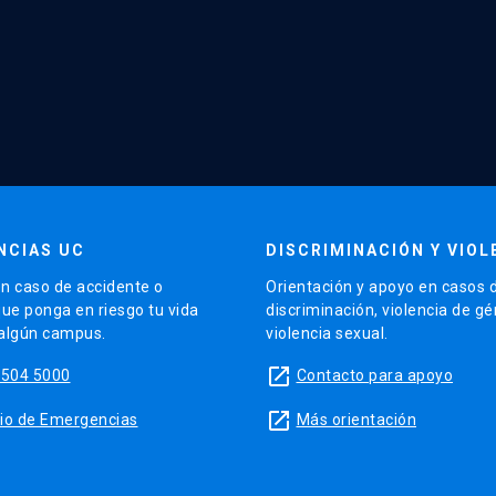
NCIAS UC
DISCRIMINACIÓN Y VIOL
n caso de accidente o
Orientación y apoyo en casos 
que ponga en riesgo tu vida
discriminación, violencia de g
 algún campus.
violencia sexual.
launch
5504 5000
Contacto para apoyo
launch
sitio de Emergencias
Más orientación