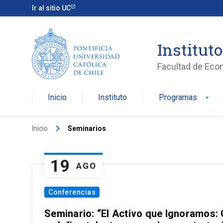
Ir al sitio UC
Institut
Facultad de Eco
Inicio
Instituto
Programas
arrow_drop_down
keyboard_arrow_right
Inicio
Seminarios
19
AGO
Conferencias
Seminario: “El Activo que Ignoramos: