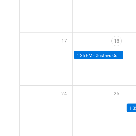
17
18
1:35 PM -
Gustavo González, Banco Central de Chile
24
25
1:3