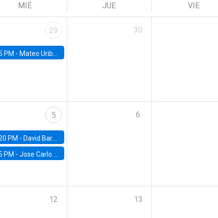
MIÉ
JUE
VIE
30
29
5 PM -
Mateo Uribe-Castro, Universidad de los Andes (Colombia)
6
5
20 PM -
David Bardey, Universidad de los Andes - CEDE
5 PM -
Jose Carlo Bermudez, UC (ME) & World Bank
12
13