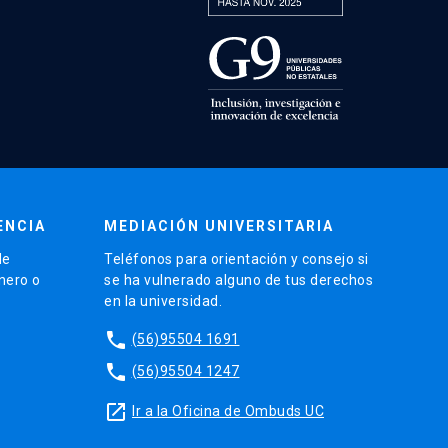
ENCIA
MEDIACIÓN UNIVERSITARIA
de
Teléfonos para orientación y consejo si
énero o
se ha vulnerado alguno de tus derechos
en la universidad.
phone
(56)95504 1691
phone
(56)95504 1247
launch
Ir a la Oficina de Ombuds UC