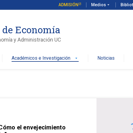
ADMISIÓN
Medios
arrow_drop_down
Biblio
o de Economía
nomía y Administración UC
Académicos e Investigación
Noticias
arrow_drop_down
 Cómo el envejecimiento