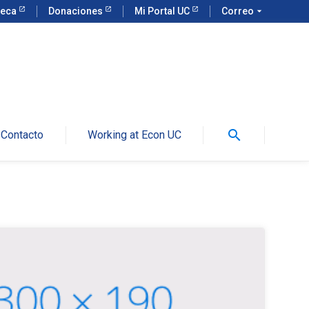
teca
Donaciones
Mi Portal UC
Correo
arrow_drop_down
search
Contacto
Working at Econ UC