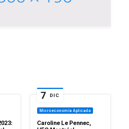
7
DIC
Microeconomía Aplicada
023:
Caroline Le Pennec,