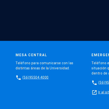
MESA CENTRAL
EMERGE
Teléfono para comunicarse con las
Teléfono e
distintas áreas de la Universidad.
situación 
dentro de
phone
(56)95504 4000
phone
(56)9
launch
Ir al 