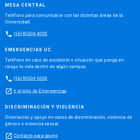
MESA CENTRAL
Teléfono para comunicarse con las distintas áreas de la
Universidad.
phone
(56)95504 4000
EMERGENCIAS UC
Teléfono en caso de accidente o situación que ponga en
riesgo tu vida dentro de algún campus.
phone
(56)95504 5000
launch
Ir al sitio de Emergencias
DISCRIMINACIÓN Y VIOLENCIA
Orientación y apoyo en casos de discriminación, violencia de
género o violencia sexual.
launch
Contacto para apoyo