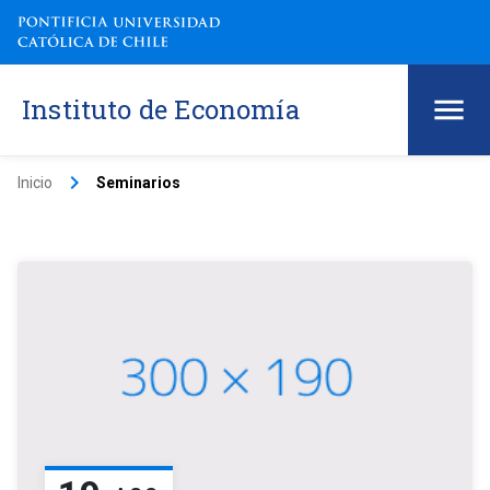
Instituto de Economía
keyboard_arrow_right
Inicio
Seminarios