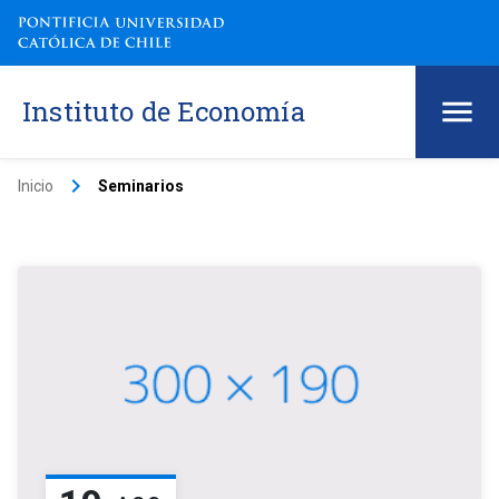
Instituto de Economía
keyboard_arrow_right
Inicio
Seminarios