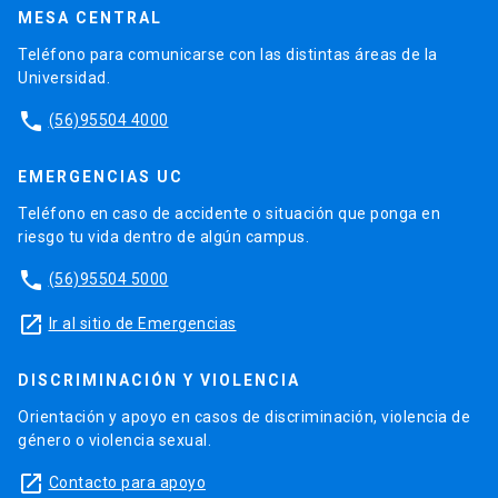
MESA CENTRAL
Teléfono para comunicarse con las distintas áreas de la
Universidad.
phone
(56)95504 4000
EMERGENCIAS UC
Teléfono en caso de accidente o situación que ponga en
riesgo tu vida dentro de algún campus.
phone
(56)95504 5000
launch
Ir al sitio de Emergencias
DISCRIMINACIÓN Y VIOLENCIA
Orientación y apoyo en casos de discriminación, violencia de
género o violencia sexual.
launch
Contacto para apoyo