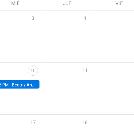
MIÉ
JUE
VIE
3
4
11
10
5 PM -
Beatriz Ahumada, PhD candidate, Universidad de Pittsburgh
17
18