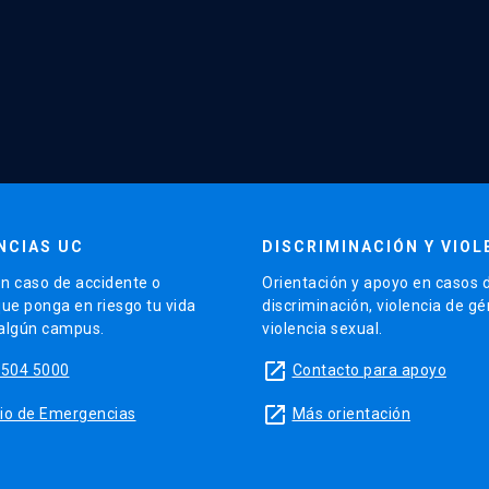
NCIAS UC
DISCRIMINACIÓN Y VIOL
n caso de accidente o
Orientación y apoyo en casos 
que ponga en riesgo tu vida
discriminación, violencia de g
 algún campus.
violencia sexual.
launch
5504 5000
Contacto para apoyo
launch
sitio de Emergencias
Más orientación