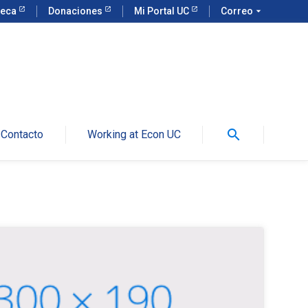
teca
Donaciones
Mi Portal UC
Correo
arrow_drop_down
search
Contacto
Working at Econ UC