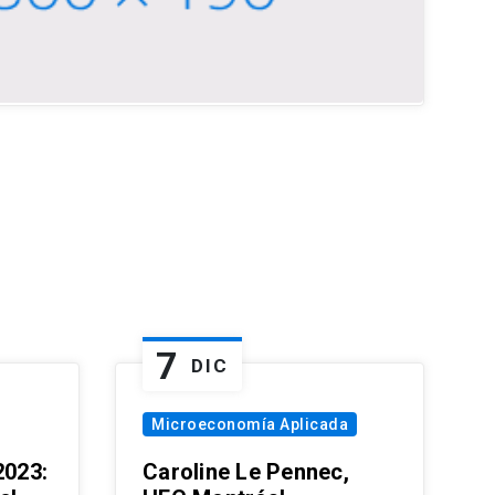
7
DIC
Microeconomía Aplicada
023:
Caroline Le Pennec,