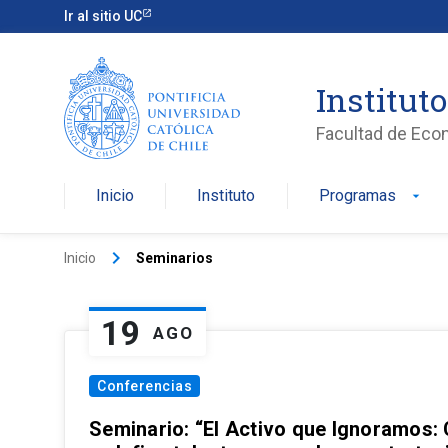
Ir al sitio UC
Institut
Facultad de Eco
Inicio
Instituto
Programas
arrow_drop_down
keyboard_arrow_right
Inicio
Seminarios
19
AGO
Conferencias
Seminario: “El Activo que Ignoramos: