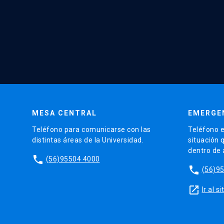
MESA CENTRAL
EMERGE
Teléfono para comunicarse con las
Teléfono e
distintas áreas de la Universidad.
situación 
dentro de
phone
(56)95504 4000
phone
(56)9
launch
Ir al 