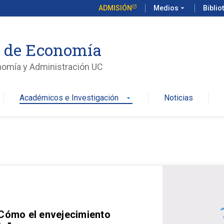
ADMISIÓN
Medios
arrow_drop_down
Biblio
o de Economía
nomía y Administración UC
Académicos e Investigación
Noticias
arrow_drop_down
 Cómo el envejecimiento