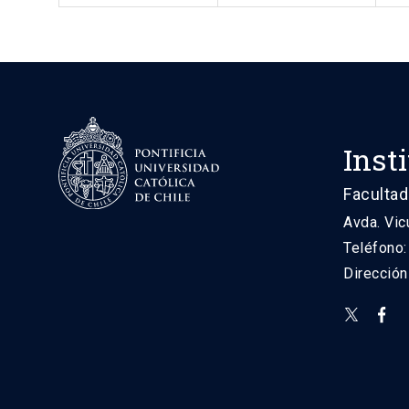
Inst
Facultad
Avda. Vic
Teléfono
Direcció