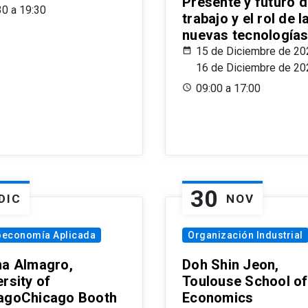
Presente y futuro d
30 a 19:30
trabajo y el rol de l
nuevas tecnología
15 de Diciembre de 20
16 de Diciembre de 20
09:00 a 17:00
30
DIC
NOV
oeconomía Aplicada
Organización Industrial
na Almagro,
Doh Shin Jeon,
rsity of
Toulouse School of
agoChicago Booth
Economics