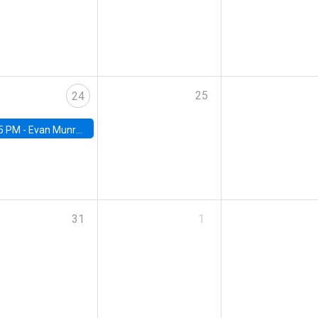
25
24
5 PM -
Evan Munro, Neyman Visiting Assistant Professor in the Department of Statistics at UC Berkeley
31
1