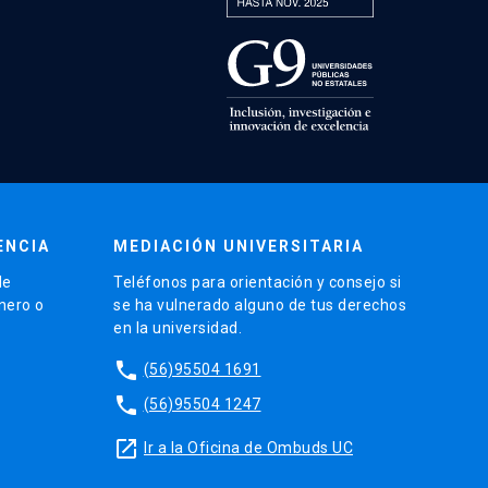
ENCIA
MEDIACIÓN UNIVERSITARIA
de
Teléfonos para orientación y consejo si
énero o
se ha vulnerado alguno de tus derechos
en la universidad.
phone
(56)95504 1691
phone
(56)95504 1247
launch
Ir a la Oficina de Ombuds UC