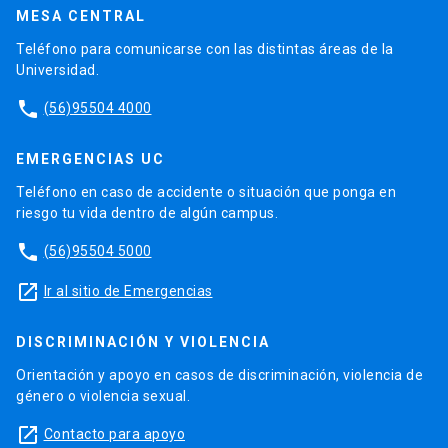
MESA CENTRAL
Teléfono para comunicarse con las distintas áreas de la
Universidad.
phone
(56)95504 4000
EMERGENCIAS UC
Teléfono en caso de accidente o situación que ponga en
riesgo tu vida dentro de algún campus.
phone
(56)95504 5000
launch
Ir al sitio de Emergencias
DISCRIMINACIÓN Y VIOLENCIA
Orientación y apoyo en casos de discriminación, violencia de
género o violencia sexual.
launch
Contacto para apoyo