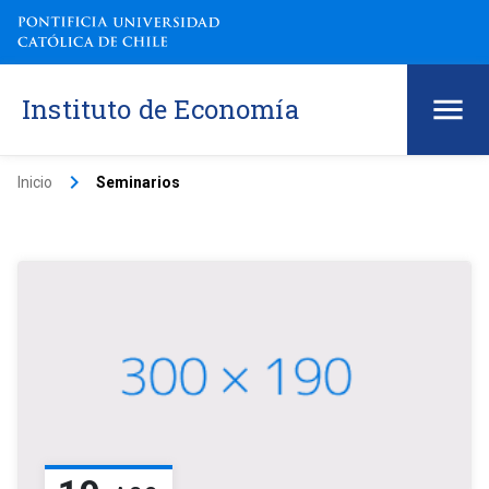
Instituto de Economía
keyboard_arrow_right
Inicio
Seminarios