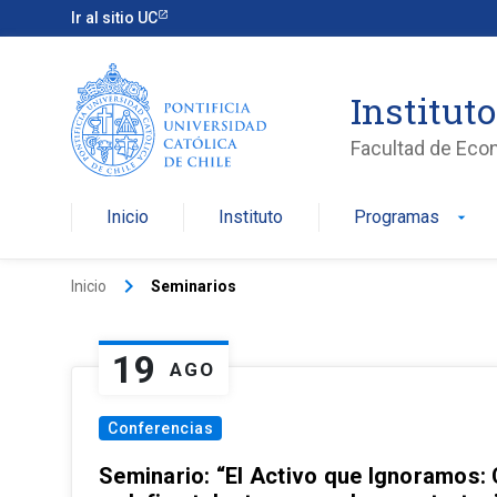
Ir al sitio UC
Institut
Facultad de Eco
Inicio
Instituto
Programas
arrow_drop_down
keyboard_arrow_right
Inicio
Seminarios
19
AGO
Conferencias
Seminario: “El Activo que Ignoramos: