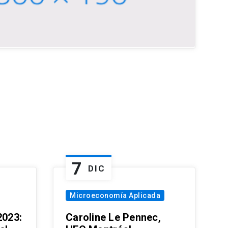
7
DIC
Microeconomía Aplicada
023:
Caroline Le Pennec,