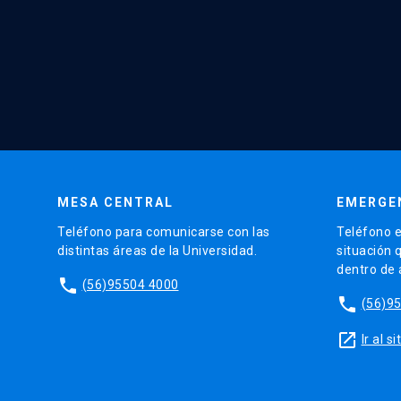
MESA CENTRAL
EMERGE
Teléfono para comunicarse con las
Teléfono e
distintas áreas de la Universidad.
situación 
dentro de
phone
(56)95504 4000
phone
(56)9
launch
Ir al 