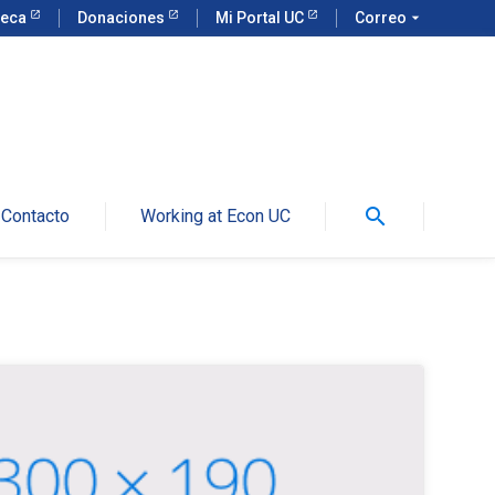
teca
Donaciones
Mi Portal UC
Correo
arrow_drop_down
search
Contacto
Working at Econ UC