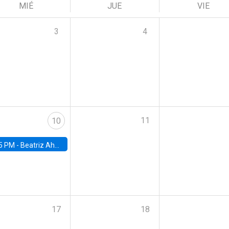
MIÉ
JUE
VIE
3
4
11
10
5 PM -
Beatriz Ahumada, PhD candidate, Universidad de Pittsburgh
17
18