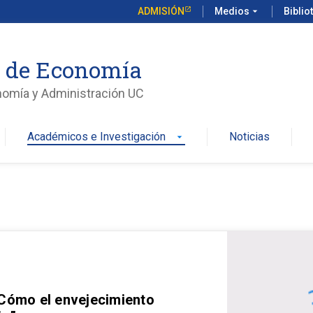
ADMISIÓN
Medios
arrow_drop_down
Biblio
o de Economía
nomía y Administración UC
Académicos e Investigación
Noticias
arrow_drop_down
 Cómo el envejecimiento