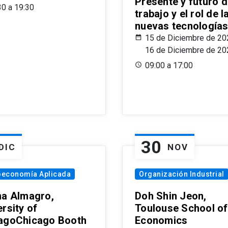
Presente y futuro d
30 a 19:30
trabajo y el rol de l
nuevas tecnología
15 de Diciembre de 20
16 de Diciembre de 20
09:00 a 17:00
30
DIC
NOV
oeconomía Aplicada
Organización Industrial
na Almagro,
Doh Shin Jeon,
rsity of
Toulouse School of
agoChicago Booth
Economics