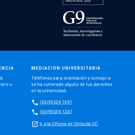
ENCIA
MEDIACIÓN UNIVERSITARIA
de
Teléfonos para orientación y consejo si
énero o
se ha vulnerado alguno de tus derechos
en la universidad.
phone
(56)95504 1691
phone
(56)95504 1247
launch
Ir a la Oficina de Ombuds UC