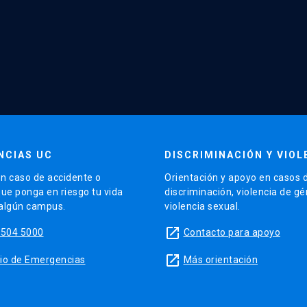
NCIAS UC
DISCRIMINACIÓN Y VIOL
n caso de accidente o
Orientación y apoyo en casos 
que ponga en riesgo tu vida
discriminación, violencia de g
 algún campus.
violencia sexual.
launch
5504 5000
Contacto para apoyo
launch
sitio de Emergencias
Más orientación