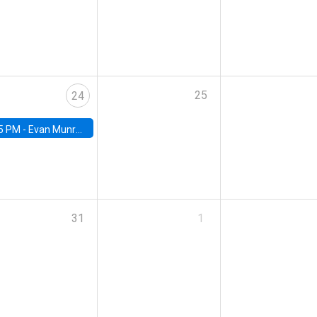
25
24
5 PM -
Evan Munro, Neyman Visiting Assistant Professor in the Department of Statistics at UC Berkeley
31
1