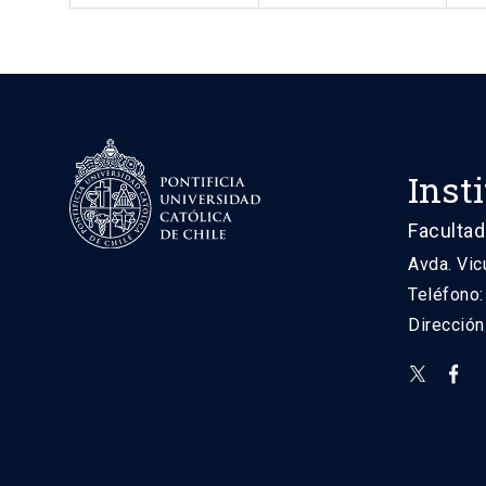
Inst
Facultad
Avda. Vic
Teléfono
Direcció