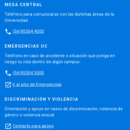
MESA CENTRAL
Teléfono para comunicarse con las distintas áreas de la
Universidad.
phone
(56)95504 4000
EMERGENCIAS UC
Teléfono en caso de accidente o situación que ponga en
riesgo tu vida dentro de algún campus.
phone
(56)95504 5000
launch
Ir al sitio de Emergencias
DISCRIMINACIÓN Y VIOLENCIA
Orientación y apoyo en casos de discriminación, violencia de
género o violencia sexual.
launch
Contacto para apoyo