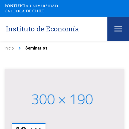
Instituto de Economía
keyboard_arrow_right
Inicio
Seminarios