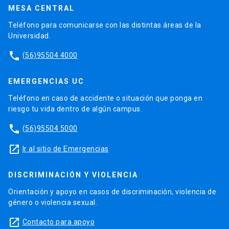
MESA CENTRAL
Teléfono para comunicarse con las distintas áreas de la
Universidad.
phone
(56)95504 4000
EMERGENCIAS UC
Teléfono en caso de accidente o situación que ponga en
riesgo tu vida dentro de algún campus.
phone
(56)95504 5000
launch
Ir al sitio de Emergencias
DISCRIMINACIÓN Y VIOLENCIA
Orientación y apoyo en casos de discriminación, violencia de
género o violencia sexual.
launch
Contacto para apoyo