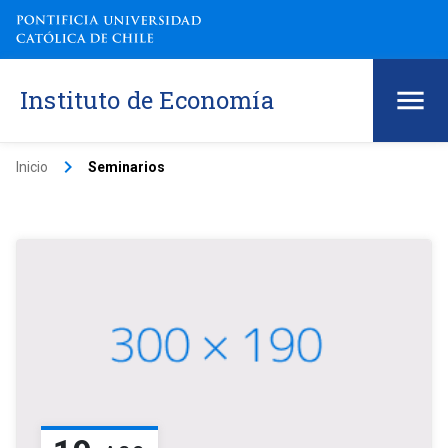
Instituto de Economía
keyboard_arrow_right
Inicio
Seminarios