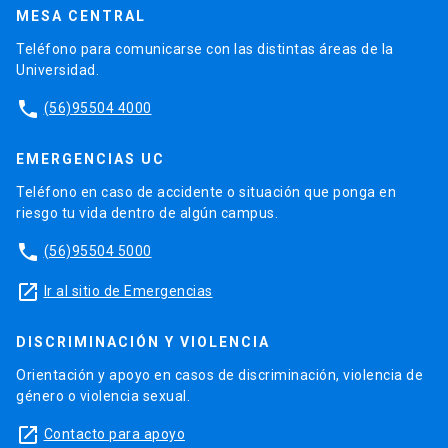
MESA CENTRAL
Teléfono para comunicarse con las distintas áreas de la
Universidad.
phone
(56)95504 4000
EMERGENCIAS UC
Teléfono en caso de accidente o situación que ponga en
riesgo tu vida dentro de algún campus.
phone
(56)95504 5000
launch
Ir al sitio de Emergencias
DISCRIMINACIÓN Y VIOLENCIA
Orientación y apoyo en casos de discriminación, violencia de
género o violencia sexual.
launch
Contacto para apoyo