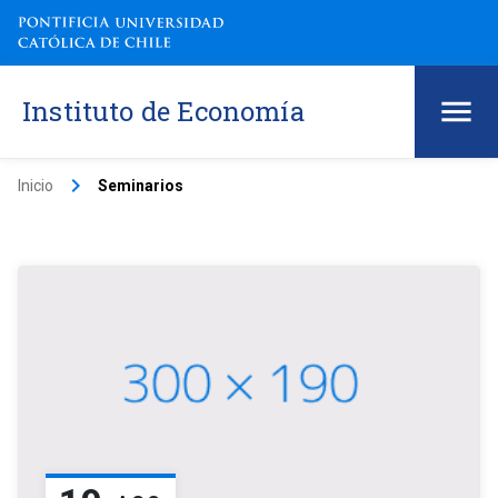
Instituto de Economía
keyboard_arrow_right
Inicio
Seminarios