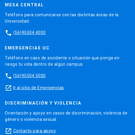
MESA CENTRAL
Teléfono para comunicarse con las distintas áreas de la
Universidad.
phone
(56)95504 4000
EMERGENCIAS UC
Teléfono en caso de accidente o situación que ponga en
riesgo tu vida dentro de algún campus.
phone
(56)95504 5000
launch
Ir al sitio de Emergencias
DISCRIMINACIÓN Y VIOLENCIA
Orientación y apoyo en casos de discriminación, violencia de
género o violencia sexual.
launch
Contacto para apoyo