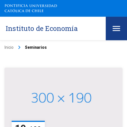
Instituto de Economía
keyboard_arrow_right
Inicio
Seminarios