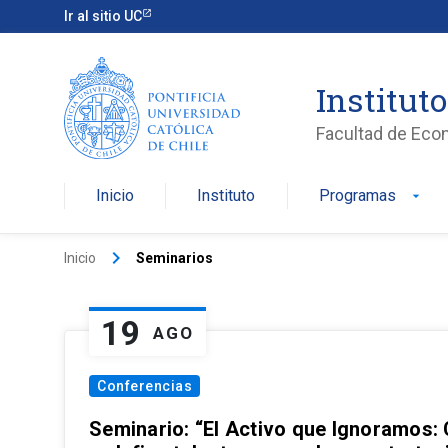
Ir al sitio UC
Institut
Facultad de Eco
Inicio
Instituto
Programas
arrow_drop_down
keyboard_arrow_right
Inicio
Seminarios
19
AGO
Conferencias
Seminario: “El Activo que Ignoramos: