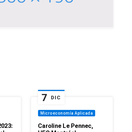
7
DIC
Microeconomía Aplicada
023:
Caroline Le Pennec,