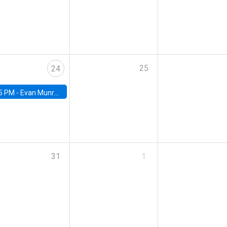
25
24
5 PM -
Evan Munro, Neyman Visiting Assistant Professor in the Department of Statistics at UC Berkeley
31
1