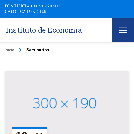
Instituto de Economía
keyboard_arrow_right
Inicio
Seminarios