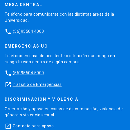
MESA CENTRAL
Teléfono para comunicarse con las distintas áreas de la
Universidad.
phone
(56)95504 4000
EMERGENCIAS UC
Teléfono en caso de accidente o situación que ponga en
riesgo tu vida dentro de algún campus.
phone
(56)95504 5000
launch
Ir al sitio de Emergencias
DISCRIMINACIÓN Y VIOLENCIA
Orientación y apoyo en casos de discriminación, violencia de
género o violencia sexual.
launch
Contacto para apoyo