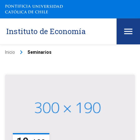
Instituto de Economía
keyboard_arrow_right
Inicio
Seminarios