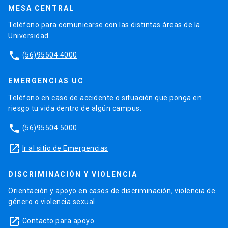
MESA CENTRAL
Teléfono para comunicarse con las distintas áreas de la
Universidad.
phone
(56)95504 4000
EMERGENCIAS UC
Teléfono en caso de accidente o situación que ponga en
riesgo tu vida dentro de algún campus.
phone
(56)95504 5000
launch
Ir al sitio de Emergencias
DISCRIMINACIÓN Y VIOLENCIA
Orientación y apoyo en casos de discriminación, violencia de
género o violencia sexual.
launch
Contacto para apoyo