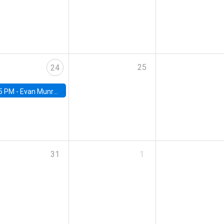
25
24
5 PM -
Evan Munro, Neyman Visiting Assistant Professor in the Department of Statistics at UC Berkeley
31
1