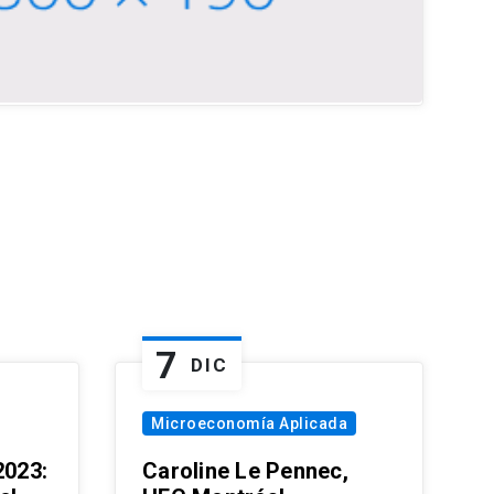
7
DIC
Microeconomía Aplicada
023:
Caroline Le Pennec,