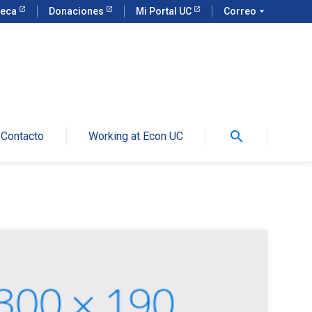
teca
Donaciones
Mi Portal UC
Correo
arrow_drop_down
search
Contacto
Working at Econ UC