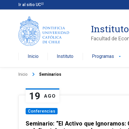
Ir al sitio UC
Institut
Facultad de Eco
Inicio
Instituto
Programas
arrow_drop_down
keyboard_arrow_right
Inicio
Seminarios
19
AGO
Conferencias
Seminario: “El Activo que Ignoramos: