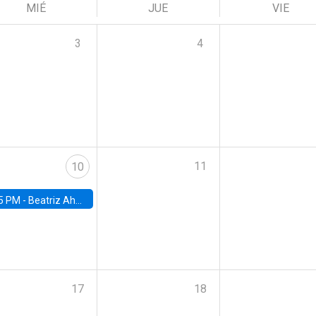
MIÉ
JUE
VIE
3
4
11
10
5 PM -
Beatriz Ahumada, PhD candidate, Universidad de Pittsburgh
17
18