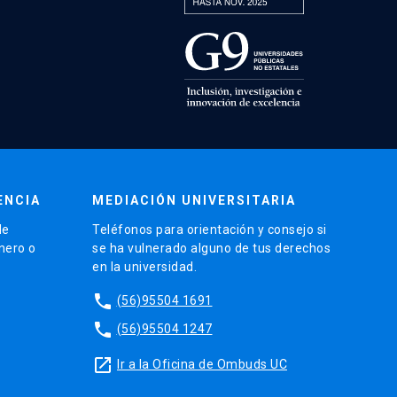
ENCIA
MEDIACIÓN UNIVERSITARIA
de
Teléfonos para orientación y consejo si
énero o
se ha vulnerado alguno de tus derechos
en la universidad.
phone
(56)95504 1691
phone
(56)95504 1247
launch
Ir a la Oficina de Ombuds UC