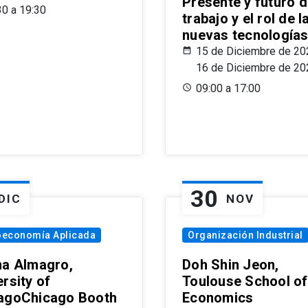
Presente y futuro d
30 a 19:30
trabajo y el rol de l
nuevas tecnología
15 de Diciembre de 20
16 de Diciembre de 20
09:00 a 17:00
30
DIC
NOV
oeconomía Aplicada
Organización Industrial
na Almagro,
Doh Shin Jeon,
rsity of
Toulouse School of
agoChicago Booth
Economics