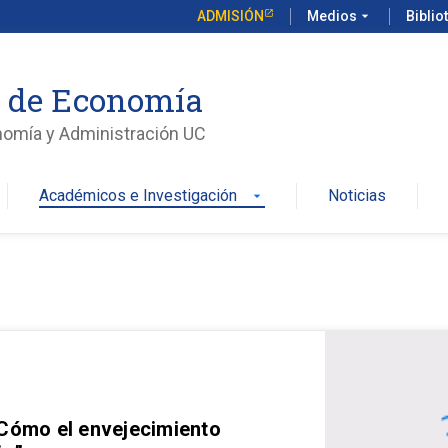
ADMISIÓN
Medios
arrow_drop_down
Biblio
o de Economía
nomía y Administración UC
Académicos e Investigación
Noticias
arrow_drop_down
 Cómo el envejecimiento