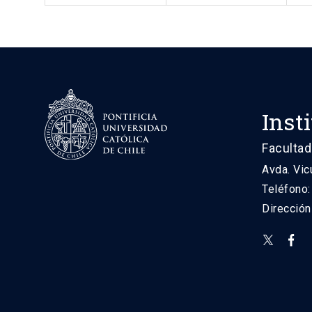
Inst
Facultad
Avda. Vic
Teléfono
Direcció