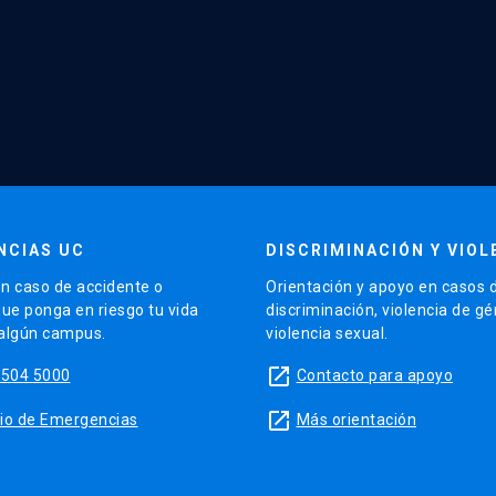
NCIAS UC
DISCRIMINACIÓN Y VIOL
n caso de accidente o
Orientación y apoyo en casos 
que ponga en riesgo tu vida
discriminación, violencia de g
 algún campus.
violencia sexual.
launch
5504 5000
Contacto para apoyo
launch
sitio de Emergencias
Más orientación