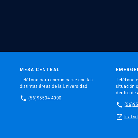
MESA CENTRAL
EMERGE
Teléfono para comunicarse con las
Teléfono e
distintas áreas de la Universidad.
situación 
dentro de
phone
(56)95504 4000
phone
(56)9
launch
Ir al 