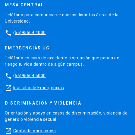
MESA CENTRAL
Teléfono para comunicarse con las distintas áreas de la
Universidad.
phone
(56)95504 4000
EMERGENCIAS UC
Teléfono en caso de accidente o situación que ponga en
riesgo tu vida dentro de algún campus.
phone
(56)95504 5000
launch
Ir al sitio de Emergencias
DISCRIMINACIÓN Y VIOLENCIA
Orientación y apoyo en casos de discriminación, violencia de
género o violencia sexual.
launch
Contacto para apoyo