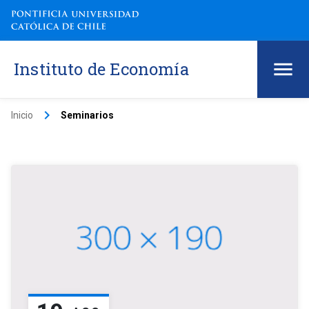
Instituto de Economía
keyboard_arrow_right
Inicio
Seminarios